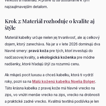
veľkosti a materiálu. A práve tu sa dostávame k tým
najzaujímavejším detailom.
Krok 2: Materiál rozhoduje o kvalite aj
štýle
Materiál kabelky určuje nielen jej trvanlivosť, ale aj celkový
dojem, ktorý zanecháva. Na jar a v lete 2026 dominujú dva
hlavné smery:
pravá koža
pre tých, ktorí investujú do
nadčasovej kvality, a
ekologická koženka
pre módne
nadšenky, ktoré hľadajú štýl za rozumnú cenu.
Ak miluješ pocit luxusu a chceš kabelku, ktorá ti vydrží
roky, pozri sa na
Malú koženú kabelku Noelia Bolger
.
Táto krásna kabelka z pravej kože má hlavné vrecko na
zips, vo vnútri menšie vrecko na zips, vrecko na drobnosti
a praktické zadné vrecko. Kvalitná textilná podšívka je len