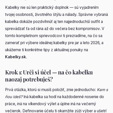
Kabelky nie sú len praktický doplnok — sú vyjadrením
tvojej osobnosti, životného štýlu a nálady. Správne vybraná
kabelka dokáže pozdvihnúť aj ten najjednoduchší outfit a
sprevádzať ťa od rána až do večera bez kompromisov. V
tomto kompletnom sprievodcovi ti prezradíme, na čo sa
zamerať pri výbere ideálnej kabelky pre jar a leto 2026, a
ukážeme ti konkrétne tipy z aktuálnej ponuky na
Kabelky.sk
.
Krok 1: Urči si účel — na čo kabelku
naozaj potrebuješ?
Prvá otázka, ktorú si musíš položiť, znie jednoducho:
Kam s
ňou ideš?
Iná kabelka sa hodí na každodenné nosenie do
práce, iná na víkendový výlet a úplne iná na večerný
večierok. Definovanie účelu ti okamžite zúži výber a ušetrí