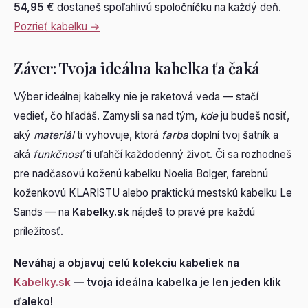
54,95 €
dostaneš spoľahlivú spoločníčku na každý deň.
Pozrieť kabelku →
Záver: Tvoja ideálna kabelka ťa čaká
Výber ideálnej kabelky nie je raketová veda — stačí
vedieť, čo hľadáš. Zamysli sa nad tým,
kde
ju budeš nosiť,
aký
materiál
ti vyhovuje, ktorá
farba
doplní tvoj šatník a
aká
funkčnosť
ti uľahčí každodenný život. Či sa rozhodneš
pre nadčasovú koženú kabelku Noelia Bolger, farebnú
koženkovú KLARISTU alebo praktickú mestskú kabelku Le
Sands — na
Kabelky.sk
nájdeš to pravé pre každú
príležitosť.
Neváhaj a objavuj celú kolekciu kabeliek na
Kabelky.sk
— tvoja ideálna kabelka je len jeden klik
ďaleko!