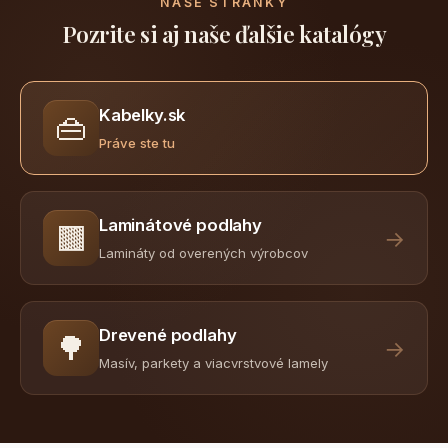
NAŠE STRÁNKY
Pozrite si aj naše ďalšie katalógy
Kabelky.sk
👜
Práve ste tu
Laminátové podlahy
🟫
→
Lamináty od overených výrobcov
Drevené podlahy
🌳
→
Masív, parkety a viacvrstvové lamely