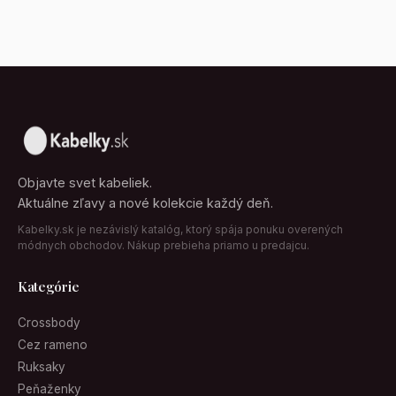
Objavte svet kabeliek.
Aktuálne zľavy a nové kolekcie každý deň.
Kabelky.sk je nezávislý katalóg, ktorý spája ponuku overených
módnych obchodov. Nákup prebieha priamo u predajcu.
Kategórie
Crossbody
Cez rameno
Ruksaky
Peňaženky