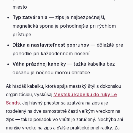
miesto
Typ zatvárania
— zips je najbezpečnejší,
magnetická spona je pohodlnejšia pri rýchlom
prístupe
Dĺžka a nastaviteľnosť popruhov
— dôležité pre
pohodlie pri každodennom nosení
Váha prázdnej kabelky
— ťažká kabelka bez
obsahu je nočnou morou chrbtice
Ak hľadáš kabelku, ktorá spája mestský štýl s dokonalou
organizáciou, vyskúšaj
Mestskú kabelku do ruky Le
Sands
. Jej hlavný priestor sa uzatvára na zips a je
rozdelený na dve samostatné časti veľkým vreckom na
zips — takže poriadok vo vnútri je zaručený. Nechýba ani
menšie vrecko na zips a ďalšie praktické priehradky. Za