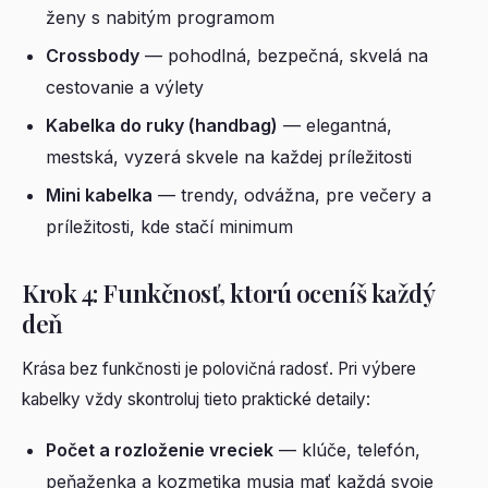
ženy s nabitým programom
Crossbody
— pohodlná, bezpečná, skvelá na
cestovanie a výlety
Kabelka do ruky (handbag)
— elegantná,
mestská, vyzerá skvele na každej príležitosti
Mini kabelka
— trendy, odvážna, pre večery a
príležitosti, kde stačí minimum
Krok 4: Funkčnosť, ktorú oceníš každý
deň
Krása bez funkčnosti je polovičná radosť. Pri výbere
kabelky vždy skontroluj tieto praktické detaily:
Počet a rozloženie vreciek
— klúče, telefón,
peňaženka a kozmetika musia mať každá svoje