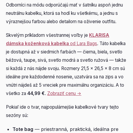
Odborníci na módu odporúčajú mať v šatníku aspoň jednu
neutrálnu kabelku, ktorá sa hodí ku všetkému, a jednu s
výraznejšou farbou alebo detailom na oživenie outfitu.
Skvelým príkladom všestrannej voľby je
KLARISA
dámska koženková kabelka
od Lara Bags
. Táto kabelka
je dostupná až v siedmich farbách — čierna, biela, svetlo
béžová, taupe, sivá, svetlo modrá a svetlo ružová — takže
si každá z nás nájde svoju. Rozmery 21,5 × 26,5 × 8 cm sú
ideálne pre každodenné nosenie, uzatvára sa na zips a vo
vnútri nájdeš až 5 vreciek pre maximálnu organizáciu. A to
všetko za
44,99 €
.
Zobraziť cenu →
Pokiaľ ide o tvar, najpopulárnejšie kabelkové tvary tejto
sezóny sú:
Tote bag
— priestranná, praktická, ideálna pre