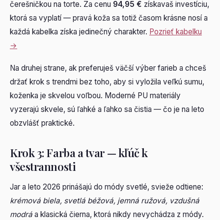
čerešničkou na torte. Za cenu
94,95 €
získavaš investíciu,
ktorá sa vyplatí — pravá koža sa totiž časom krásne nosí a
každá kabelka získa jedinečný charakter.
Pozrieť kabelku
→
Na druhej strane, ak preferuješ väčší výber farieb a chceš
držať krok s trendmi bez toho, aby si vyložila veľkú sumu,
koženka je skvelou voľbou. Moderné PU materiály
vyzerajú skvele, sú ľahké a ľahko sa čistia — čo je na leto
obzvlášť praktické.
Krok 3: Farba a tvar — kľúč k
všestrannosti
Jar a leto 2026 prinášajú do módy svetlé, svieže odtiene:
krémová biela, svetlá béžová, jemná ružová, vzdušná
modrá
a klasická čierna, ktorá nikdy nevychádza z módy.