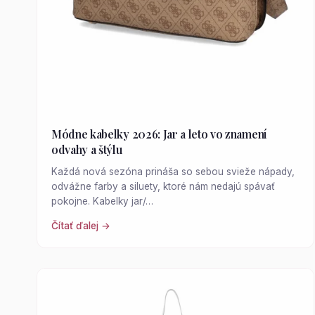
Módne kabelky 2026: Jar a leto vo znamení
odvahy a štýlu
Každá nová sezóna prináša so sebou svieže nápady,
odvážne farby a siluety, ktoré nám nedajú spávať
pokojne. Kabelky jar/…
Čítať ďalej →