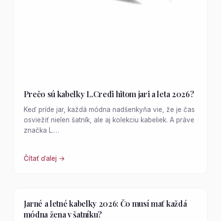
Prečo sú kabelky L.Credi hitom jari a leta 2026?
Keď príde jar, každá módna nadšenkyňa vie, že je čas
osviežiť nielen šatník, ale aj kolekciu kabeliek. A práve
značka L.…
Čítať ďalej →
Jarné a letné kabelky 2026: Čo musí mať každá
módna žena v šatníku?