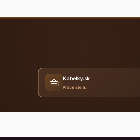
Kabelky.sk
👜
Práve ste tu