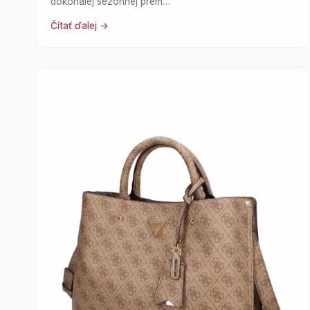
dokonalej sezónnej prem…
Čítať ďalej →