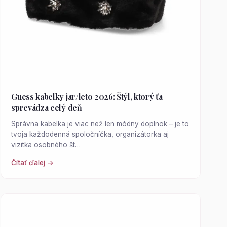
Guess kabelky jar/leto 2026: Štýl, ktorý ťa
sprevádza celý deň
Správna kabelka je viac než len módny doplnok – je to
tvoja každodenná spoločníčka, organizátorka aj
vizitka osobného št…
Čítať ďalej →