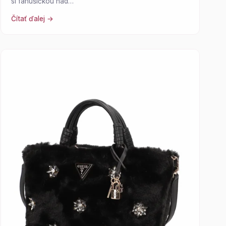
si fanúšičkou nad…
Čítať ďalej →