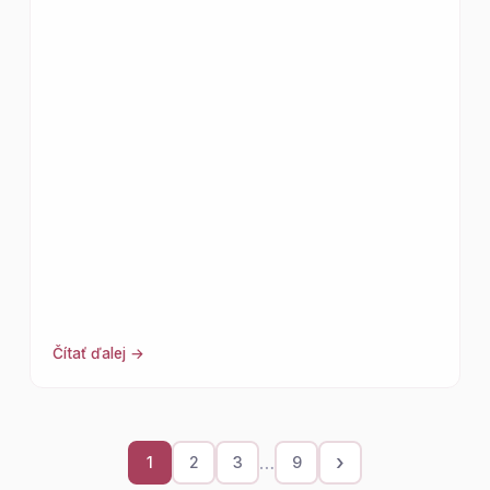
Čítať ďalej →
›
…
1
2
3
9