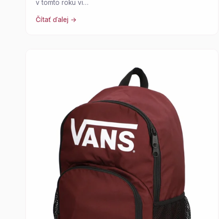
v tomto roku vi…
Čítať ďalej →