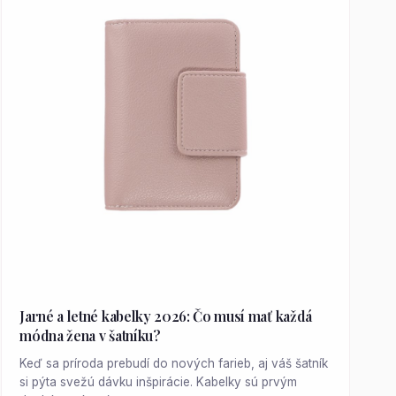
Jarné a letné kabelky 2026: Čo musí mať každá
módna žena v šatníku?
Keď sa príroda prebudí do nových farieb, aj váš šatník
si pýta svežú dávku inšpirácie. Kabelky sú prvým