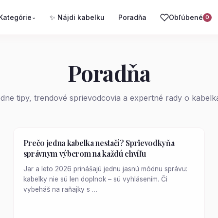
Kategórie
✨ Nájdi kabelku
Poradňa
Obľúbené
⌄
0
Poradňa
ne tipy, trendové sprievodcovia a expertné rady o kabelk
Prečo jedna kabelka nestačí? Sprievodkyňa
správnym výberom na každú chvíľu
Jar a leto 2026 prinášajú jednu jasnú módnu správu:
kabelky nie sú len doplnok – sú vyhlásením. Či
vybeháš na raňajky s …