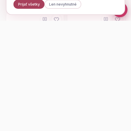
Prijať všetky
Len nevyhnutné
LAZZARINI
SILVIA SCHNEIDER
textil večerná taška
Clutch Silvia
39,95 €
49,95 €
Zobraziť
Zobraziť