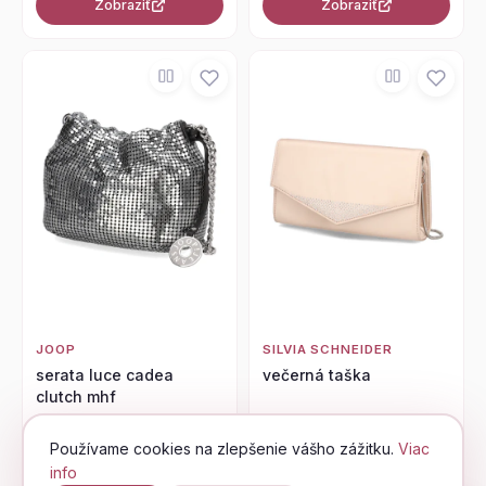
Zobraziť
Zobraziť
JOOP
SILVIA SCHNEIDER
serata luce cadea
večerná taška
clutch mhf
Používame cookies na zlepšenie vášho zážitku.
Viac
130,00 €
39,95 €
info
Zobraziť
Zobraziť