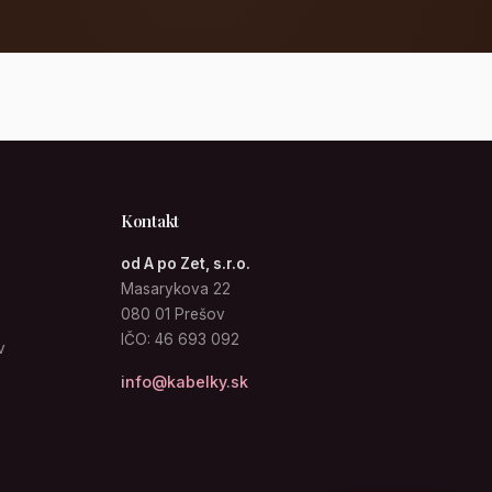
Kontakt
od A po Zet, s.r.o.
Masarykova 22
080 01 Prešov
IČO: 46 693 092
v
info@kabelky.sk