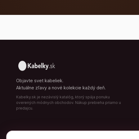
Objavte svet kabeliek.
Aktuálne zľavy a nové kolekcie každý deň.
Kabelky.sk je nezávislý katalóg, ktorý spája ponuku
overených módnych obchodov. Nákup prebieha priamo u
predajcu.