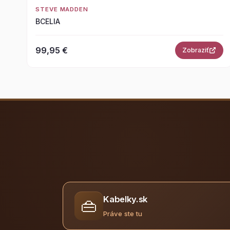
STEVE MADDEN
BCELIA
99,95 €
Zobraziť
Kabelky.sk
👜
Práve ste tu