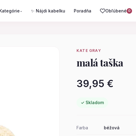
Kategórie
✨ Nájdi kabelku
Poradňa
Obľúbené
⌄
0
KATE GRAY
malá taška
39,95 €
✓ Skladom
Farba
béžová