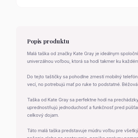
Popis produktu
Malá taška od značky Kate Gray je ideálnym spoločn
univerzálnou voľbou, ktorá sa hodí takmer ku každému o
Do tejto taštičky sa pohodlne zmestí mobilný telefón,
vecí, no potrebujú mať po ruke to podstatné. Béžová 
Taška od Kate Gray sa perfektne hodí na prechádzky m
uprednostňujú jednoduchosť a funkčnosť pred púšťan
celkový dojam.
Táto malá taška predstavuje múdru voľbu pre všetkých