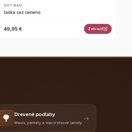
GOT BAG
taška cez rameno
49,95 €
Zobraziť
Drevené podlahy
🌳
→
Masív, parkety a viacvrstvové lamely