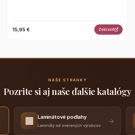
15,95 €
Zobraziť
NAŠE STRÁNKY
Pozrite si aj naše ďalšie katalógy
Laminátové podlahy
🟫
→
Lamináty od overených výrobcov