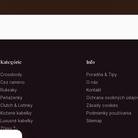
Kategórie
Info
Crossbody
Poradňa & Tipy
Cez rameno
O nás
Ruksaky
Kontakt
Peňaženky
Ochrana osobných údajo
Clutch & Listinky
Zásady cookies
Kožené kabelky
Podmienky používania
Luxusné kabelky
Sitemap
Zľavy 🏷