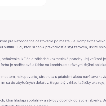
íkom pre každodenné cestovanie po meste. Jej kompaktná veľkosť 
utfitu. Ľudí, ktorí si cenIA praktickosť a štýl zároveň, určite osl
 peňaženka, kľúče a základné kozmetické potreby. Jej veľkosť je id
farba je nadčasová a ľahko sa kombinuje s rôznymi štýlmi obliekani
estom, nakupovanie, stretnutia s priateľmi alebo návštevu kaviarne
ím sa do zbytočných detailov. Elegantný vzhľad taštičky ukazuje,
, ktorí hľadajú spoľahlivý a stylový doplnok do svojej zbierky. B