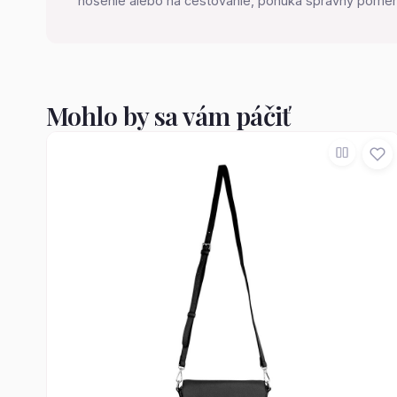
nošenie alebo na cestovanie, ponúka správny pomer v
Mohlo by sa vám páčiť