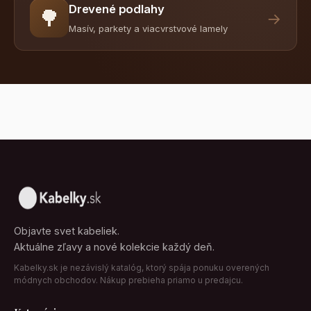
Drevené podlahy
🌳
→
Masív, parkety a viacvrstvové lamely
Objavte svet kabeliek.
Aktuálne zľavy a nové kolekcie každý deň.
Kabelky.sk je nezávislý katalóg, ktorý spája ponuku overených
módnych obchodov. Nákup prebieha priamo u predajcu.