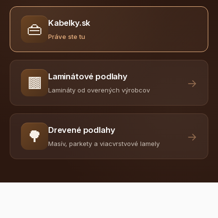
Kabelky.sk
👜
Práve ste tu
Laminátové podlahy
🟫
→
Lamináty od overených výrobcov
Drevené podlahy
🌳
→
Masív, parkety a viacvrstvové lamely