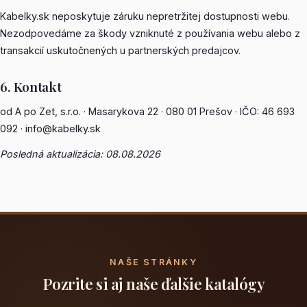
Kabelky.sk neposkytuje záruku nepretržitej dostupnosti webu.
Nezodpovedáme za škody vzniknuté z používania webu alebo z
transakcií uskutočnených u partnerských predajcov.
6. Kontakt
od A po Zet, s.r.o. · Masarykova 22 · 080 01 Prešov · IČO: 46 693
092 ·
info@kabelky.sk
Posledná aktualizácia: 08.08.2026
NAŠE STRÁNKY
Pozrite si aj naše ďalšie katalógy