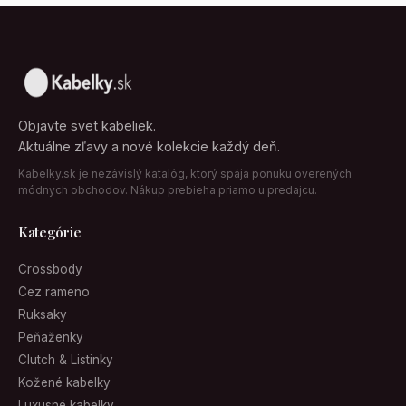
Objavte svet kabeliek.
Aktuálne zľavy a nové kolekcie každý deň.
Kabelky.sk je nezávislý katalóg, ktorý spája ponuku overených
módnych obchodov. Nákup prebieha priamo u predajcu.
Kategórie
Crossbody
Cez rameno
Ruksaky
Peňaženky
Clutch & Listinky
Kožené kabelky
Luxusné kabelky