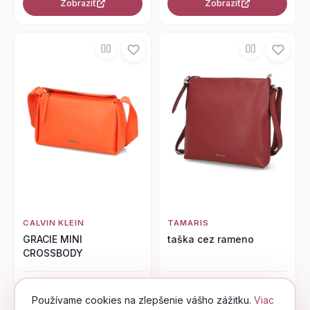
Zobraziť
Zobraziť
CALVIN KLEIN
TAMARIS
GRACIE MINI
taška cez rameno
CROSSBODY
129,95 €
49,95 €
Používame cookies na zlepšenie vášho zážitku.
Viac
Zobraziť
Zobraziť