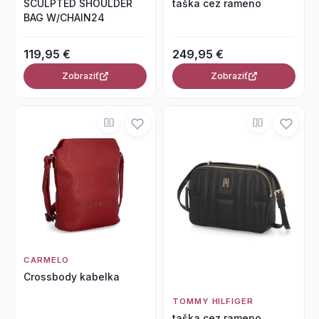
SCULPTED SHOULDER
taška cez rameno
BAG W/CHAIN24
119,95 €
249,95 €
Zobraziť
Zobraziť
CARMELO
Crossbody kabelka
TOMMY HILFIGER
taška cez rameno