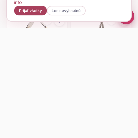
info
Prijať všetky
Len nevyhnutné
GUESS
CALVIN KLEIN JEANS
NATALYA
SCULPTED SHOULDER
BAG24 SILVER
144,95 €
129,95 €
Zobraziť
Zobraziť