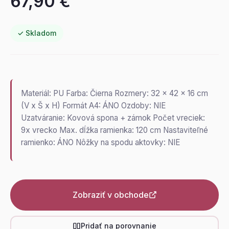
67,90 €
✓ Skladom
Materiál: PU Farba: Čierna Rozmery: 32 x 42 x 16 cm
(V x Š x H) Formát A4: ÁNO Ozdoby: NIE
Uzatváranie: Kovová spona + zámok Počet vreciek:
9x vrecko Max. dĺžka ramienka: 120 cm Nastaviteľné
ramienko: ÁNO Nôžky na spodu aktovky: NIE
Zobraziť v obchode
Pridať na porovnanie