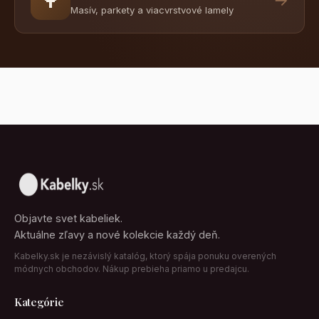
Masív, parkety a viacvrstvové lamely
Objavte svet kabeliek.
Aktuálne zľavy a nové kolekcie každý deň.
Kabelky.sk je nezávislý katalóg, ktorý spája ponuku overených
módnych obchodov. Nákup prebieha priamo u predajcu.
Kategórie