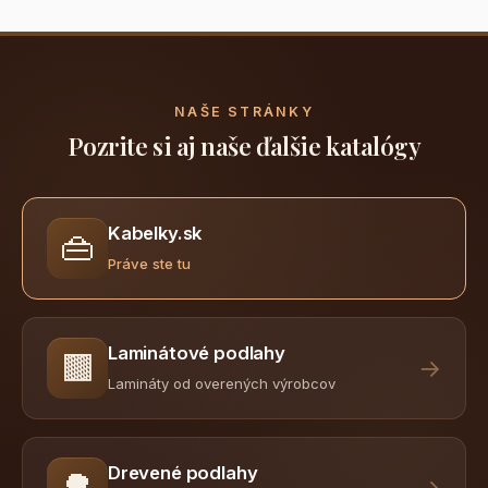
NAŠE STRÁNKY
Pozrite si aj naše ďalšie katalógy
Kabelky.sk
👜
Práve ste tu
Laminátové podlahy
🟫
→
Lamináty od overených výrobcov
Drevené podlahy
🌳
→