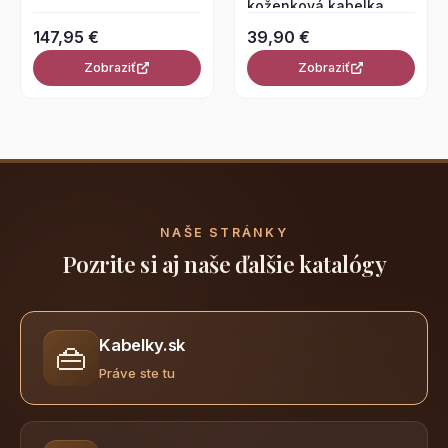
koženková kabelka
Tmavohnedá
147,95 €
39,90 €
Zobraziť
Zobraziť
NAŠE STRÁNKY
Pozrite si aj naše ďalšie katalógy
Kabelky.sk
👜
Práve ste tu