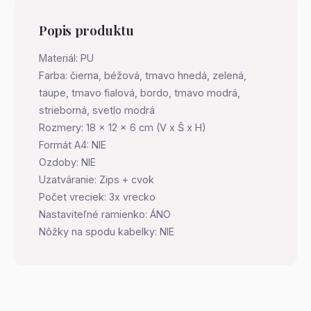
Popis produktu
Materiál: PU
Farba: čierna, béžová, tmavo hnedá, zelená,
taupe, tmavo fialová, bordo, tmavo modrá,
strieborná, svetlo modrá
Rozmery: 18 x 12 x 6 cm (V x Š x H)
Formát A4: NIE
Ozdoby: NIE
Uzatváranie: Zips + cvok
Počet vreciek: 3x vrecko
Nastaviteľné ramienko: ÁNO
Nôžky na spodu kabelky: NIE