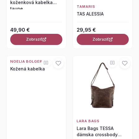
koženková kabelka
TAMARIS
taupe
TAS ALESSIA
49,90 €
29,95 €
Zobraziť
Zobraziť
NOELIA BOLGER
Kožená kabelka
LARA BAGS
Lara Bags TESSA
dámska crossbody