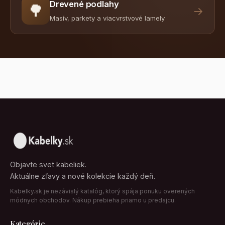
Drevené podlahy
🌳
→
Masív, parkety a viacvrstvové lamely
Objavte svet kabeliek.
Aktuálne zľavy a nové kolekcie každý deň.
Kabelky.sk je nezávislý katalóg, ktorý spája ponuku overených
módnych obchodov. Nákup prebieha priamo u predajcu.
Kategórie