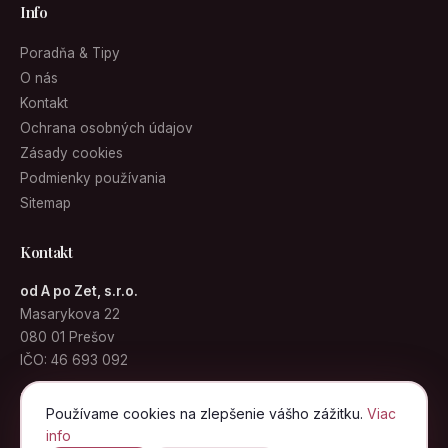
Info
Poradňa & Tipy
O nás
Kontakt
Ochrana osobných údajov
Zásady cookies
Podmienky používania
Sitemap
Kontakt
od A po Zet, s.r.o.
Masarykova 22
080 01 Prešov
IČO: 46 693 092
info@kabelky.sk
Používame cookies na zlepšenie vášho zážitku.
Viac
info