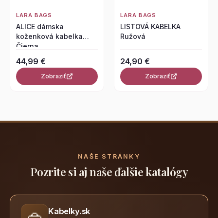
LARA BAGS
LARA BAGS
ALICE dámska
LISTOVÁ KABELKA
koženková kabelka
Ružová
Čierna
44,99 €
24,90 €
Zobraziť
Zobraziť
NAŠE STRÁNKY
Pozrite si aj naše ďalšie katalógy
Kabelky.sk
👜