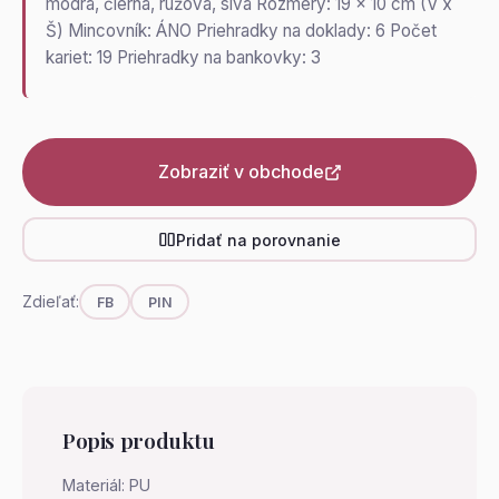
modrá, čierna, ružová, sivá Rozmery: 19 x 10 cm (V x
Š) Mincovník: ÁNO Priehradky na doklady: 6 Počet
kariet: 19 Priehradky na bankovky: 3
Zobraziť v obchode
Pridať na porovnanie
Zdieľať:
FB
PIN
Popis produktu
Materiál: PU