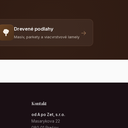
Drevené podlahy
🌳
→
Masív, parkety a viacvrstvové lamely
Kontakt
od A po Zet, s.r.o.
Masarykova 22
080 01 Prešov