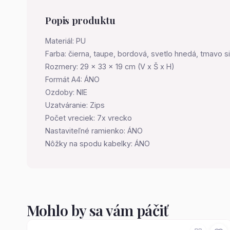
Popis produktu
Materiál: PU
Farba: čierna, taupe, bordová, svetlo hnedá, tmavo
Rozmery: 29 x 33 x 19 cm (V x Š x H)
Formát A4: ÁNO
Ozdoby: NIE
Uzatváranie: Zips
Počet vreciek: 7x vrecko
Nastaviteľné ramienko: ÁNO
Nôžky na spodu kabelky: ÁNO
Mohlo by sa vám páčiť