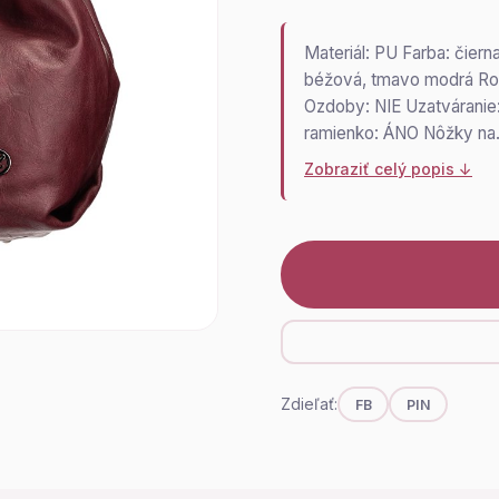
Materiál: PU Farba: čiern
béžová, tmavo modrá Roz
Ozdoby: NIE Uzatváranie:
ramienko: ÁNO Nôžky n
Zobraziť celý popis ↓
Zdieľať:
FB
PIN