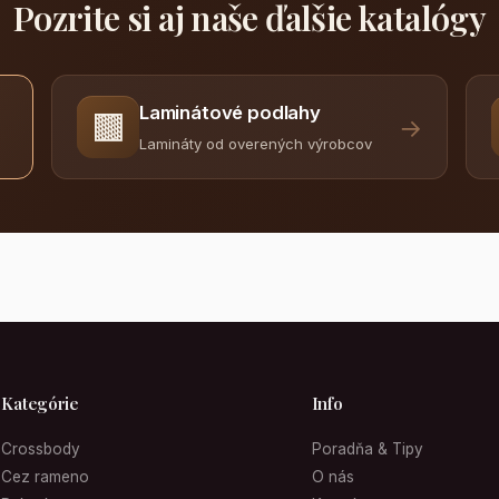
Pozrite si aj naše ďalšie katalógy
Laminátové podlahy
🟫
→
Lamináty od overených výrobcov
Kategórie
Info
Crossbody
Poradňa & Tipy
Cez rameno
O nás