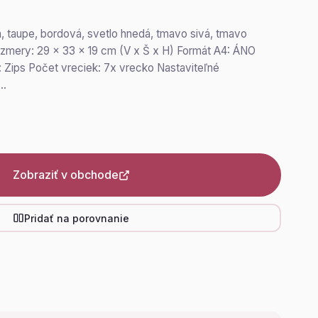
a, taupe, bordová, svetlo hnedá, tmavo sivá, tmavo
mery: 29 x 33 x 19 cm (V x Š x H) Formát A4: ÁNO
 Zips Počet vreciek: 7x vrecko Nastaviteľné
a…
Zobraziť v obchode
Pridať na porovnanie