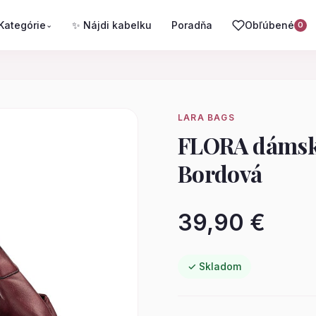
Kategórie
✨ Nájdi kabelku
Poradňa
Obľúbené
⌄
0
LARA BAGS
FLORA dámsk
Bordová
39,90 €
✓ Skladom