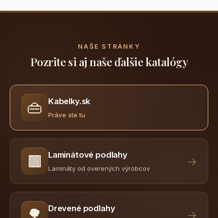
NAŠE STRÁNKY
Pozrite si aj naše ďalšie katalógy
Kabelky.sk
👜
Práve ste tu
Laminátové podlahy
🟫
→
Lamináty od overených výrobcov
Drevené podlahy
🌳
→