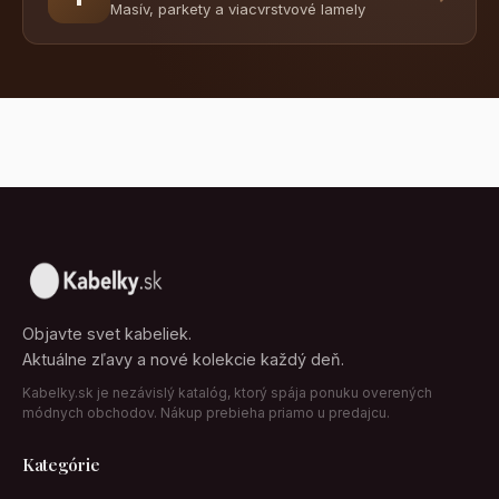
Masív, parkety a viacvrstvové lamely
Objavte svet kabeliek.
Aktuálne zľavy a nové kolekcie každý deň.
Kabelky.sk je nezávislý katalóg, ktorý spája ponuku overených
módnych obchodov. Nákup prebieha priamo u predajcu.
Kategórie