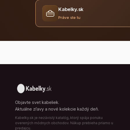
Kabelky.sk
👜
Práve ste tu
Objavte svet kabeliek.
Aktuálne zľavy a nové kolekcie každý deň.
Kabelky.sk je nezávislý katalóg, ktorý spája ponuku
overených módnych obchodov. Nákup prebieha priamo u
predajcu.