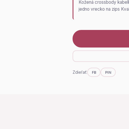
Kožená crossbody kabelka
jedno vrecko na zips Kval
Zdieľať:
FB
PIN