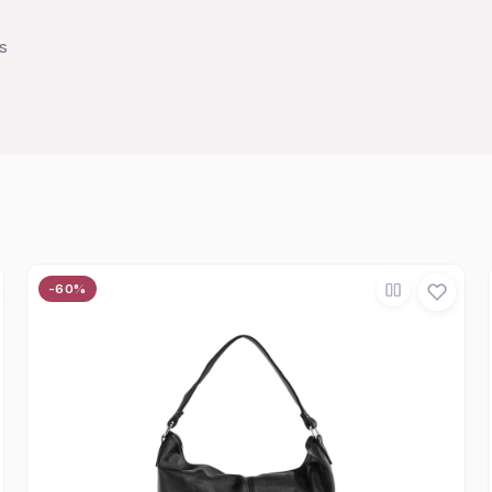
ps
-60%