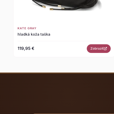
KATE GRAY
hladká koža taška
119,95 €
Zobraziť