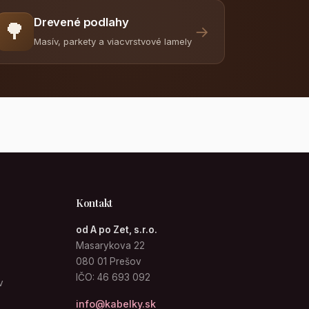
Drevené podlahy
🌳
→
Masív, parkety a viacvrstvové lamely
Kontakt
od A po Zet, s.r.o.
Masarykova 22
080 01 Prešov
IČO: 46 693 092
v
info@kabelky.sk