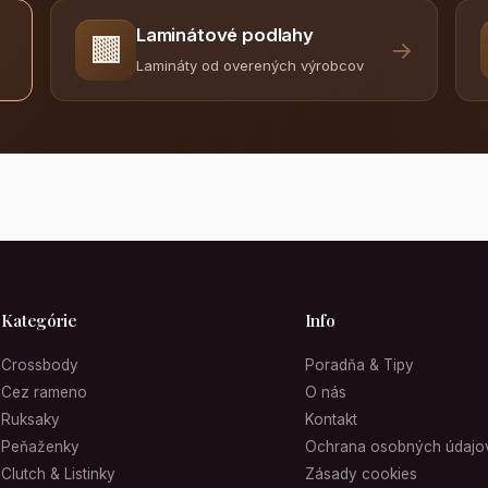
Laminátové podlahy
🟫
→
Lamináty od overených výrobcov
Kategórie
Info
Crossbody
Poradňa & Tipy
Cez rameno
O nás
Ruksaky
Kontakt
Peňaženky
Ochrana osobných údajo
Clutch & Listinky
Zásady cookies