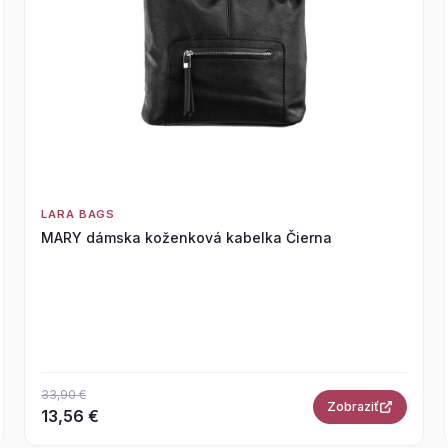
LARA BAGS
MARY dámska koženková kabelka Čierna
33,90 €
Zobraziť
13,56 €