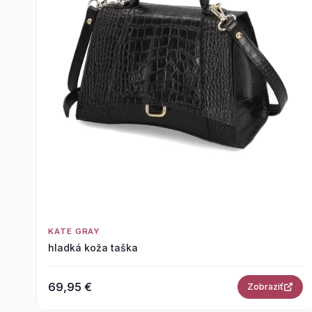
KATE GRAY
hladká koža taška
69,95 €
Zobraziť