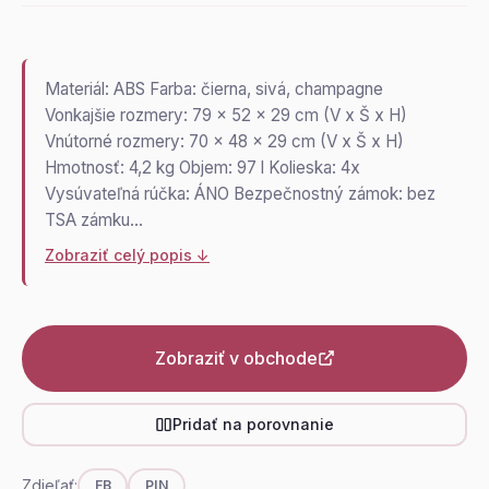
Materiál: ABS Farba: čierna, sivá, champagne
Vonkajšie rozmery: 79 x 52 x 29 cm (V x Š x H)
Vnútorné rozmery: 70 x 48 x 29 cm (V x Š x H)
Hmotnosť: 4,2 kg Objem: 97 l Kolieska: 4x
Vysúvateľná rúčka: ÁNO Bezpečnostný zámok: bez
TSA zámku…
Zobraziť celý popis ↓
Zobraziť v obchode
Pridať na porovnanie
Zdieľať:
FB
PIN