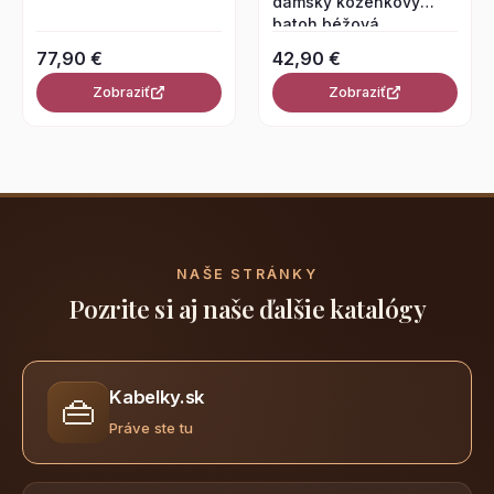
dámsky koženkový
batoh béžová
77,90 €
42,90 €
Zobraziť
Zobraziť
NAŠE STRÁNKY
Pozrite si aj naše ďalšie katalógy
Kabelky.sk
👜
Práve ste tu