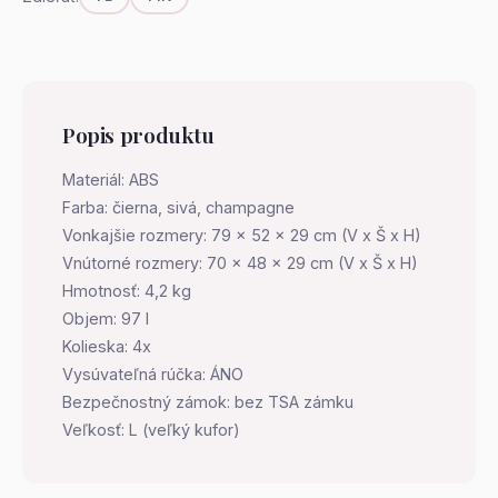
Popis produktu
Materiál: ABS
Farba: čierna, sivá, champagne
Vonkajšie rozmery: 79 x 52 x 29 cm (V x Š x H)
Vnútorné rozmery: 70 x 48 x 29 cm (V x Š x H)
Hmotnosť: 4,2 kg
Objem: 97 l
Kolieska: 4x
Vysúvateľná rúčka: ÁNO
Bezpečnostný zámok: bez TSA zámku
Veľkosť: L (veľký kufor)