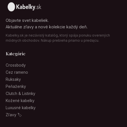
Objavte svet kabeliek.
Aktuálne zľavy a nové kolekcie každý deň.
Kabelky.sk je nezávislý katalóg, ktorý spája ponuku overených
módnych obchodov. Nákup prebieha priamo u predajcu.
Kategórie
Crossbody
Cez rameno
Ruksaky
Peňaženky
Clutch & Listinky
Kožené kabelky
Luxusné kabelky
Zľavy 🏷