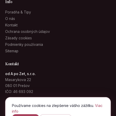
Info
Poradňa & Tipy
O nás
Kontakt
Ochrana osobných údajov
Zásady cookies
Podmienky používania
Sitemap
Kontakt
od A po Zet, s.r.o.
Masarykova 22
080 01 Prešov
IČO: 46 693 092
info@kabelky.sk
Používame cookies na zlepšenie vášho zážitku.
Viac
info