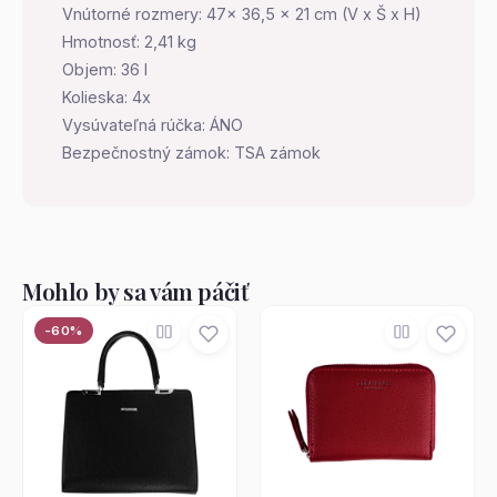
Vnútorné rozmery: 47x 36,5 x 21 cm (V x Š x H)
Hmotnosť: 2,41 kg
Objem: 36 l
Kolieska: 4x
Vysúvateľná rúčka: ÁNO
Bezpečnostný zámok: TSA zámok
Mohlo by sa vám páčiť
-60%