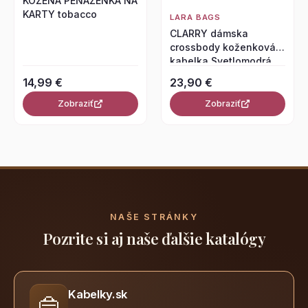
KOŽENÁ PEŇAŽENKA NA
KARTY tobacco
LARA BAGS
CLARRY dámska
crossbody koženková
kabelka Svetlomodrá
14,99 €
23,90 €
Zobraziť
Zobraziť
NAŠE STRÁNKY
Pozrite si aj naše ďalšie katalógy
Kabelky.sk
👜