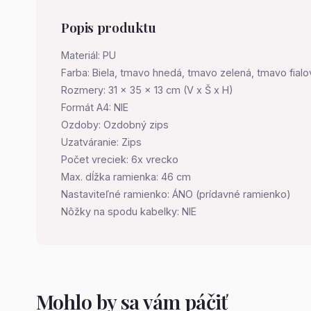
Popis produktu
Materiál: PU
Farba: Biela, tmavo hnedá, tmavo zelená, tmavo fialo
Rozmery: 31 x 35 x 13 cm (V x Š x H)
Formát A4: NIE
Ozdoby: Ozdobný zips
Uzatváranie: Zips
Počet vreciek: 6x vrecko
Max. dĺžka ramienka: 46 cm
Nastaviteľné ramienko: ÁNO (prídavné ramienko)
Nôžky na spodu kabelky: NIE
Mohlo by sa vám páčiť