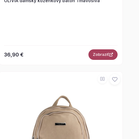
OLIVIA dámsky koženkový batoh Tmavosivá
36,90 €
Zobraziť