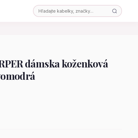
ARPER dámska koženková
vomodrá