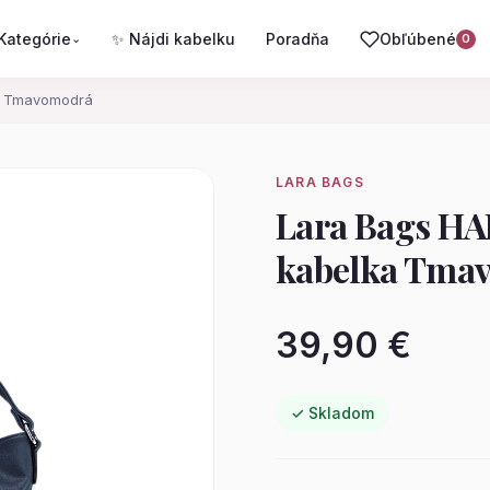
Kategórie
✨ Nájdi kabelku
Poradňa
Obľúbené
⌄
0
a Tmavomodrá
LARA BAGS
Lara Bags H
kabelka Tma
39,90 €
✓ Skladom