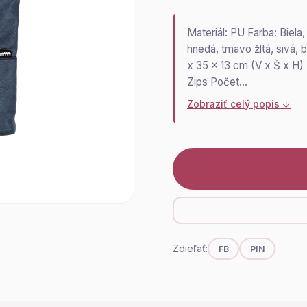
Materiál: PU Farba: Biela
hnedá, tmavo žltá, sivá,
x 35 x 13 cm (V x Š x H)
Zips Počet…
Zobraziť celý popis ↓
Zdieľať:
FB
PIN