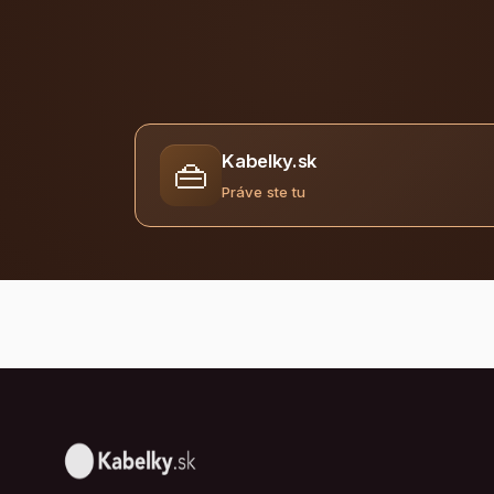
Kabelky.sk
👜
Práve ste tu