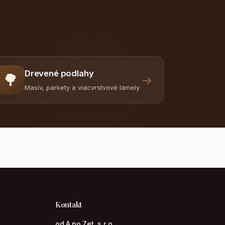
Drevené podlahy
🌳
→
Masív, parkety a viacvrstvové lamely
Kontakt
od A po Zet, s.r.o.