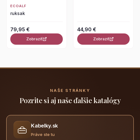
ECOALF
ruksak
79,95 €
44,90 €
Zobraziť
Zobraziť
NAŠE STRÁNKY
Pozrite si aj naše ďalšie katalógy
Kabelky.sk
👜
Práve ste tu