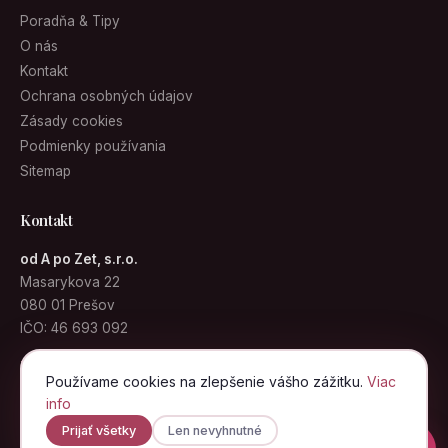
Poradňa & Tipy
O nás
Kontakt
Ochrana osobných údajov
Zásady cookies
Podmienky používania
Sitemap
Kontakt
od A po Zet, s.r.o.
Masarykova 22
080 01 Prešov
IČO: 46 693 092
info@kabelky.sk
Používame cookies na zlepšenie vášho zážitku.
Viac
info
Prijať všetky
Len nevyhnutné