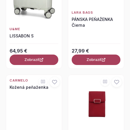
LARA BAGS
PÁNSKA PEŇAŽENKA
Čierna
U&ME
LISSABON S
64,95 €
27,99 €
Zobraziť
Zobraziť
CARMELO
Kožená peňaženka