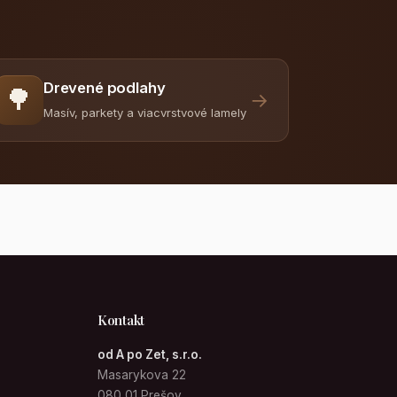
Drevené podlahy
🌳
→
Masív, parkety a viacvrstvové lamely
Kontakt
od A po Zet, s.r.o.
Masarykova 22
080 01 Prešov