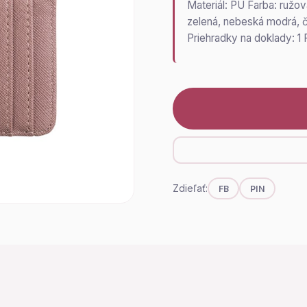
Materiál: PU Farba: ružov
zelená, nebeská modrá, 
Priehradky na doklady: 1 
Zdieľať:
FB
PIN