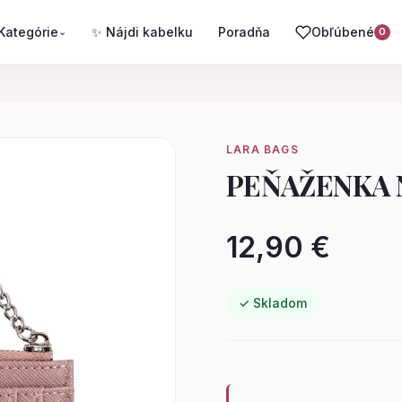
Kategórie
✨ Nájdi kabelku
Poradňa
Obľúbené
⌄
0
LARA BAGS
PEŇAŽENKA 
12,90 €
✓ Skladom