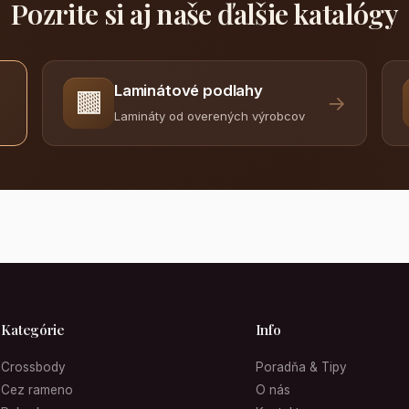
Pozrite si aj naše ďalšie katalógy
Laminátové podlahy
🟫
→
Lamináty od overených výrobcov
Kategórie
Info
Crossbody
Poradňa & Tipy
Cez rameno
O nás