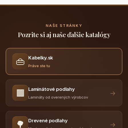
NAŠE STRÁNKY
Pozrite si aj naše ďalšie katalógy
Kabelky.sk
👜
Práve ste tu
Laminátové podlahy
🟫
→
Lamináty od overených výrobcov
Drevené podlahy
🌳
→