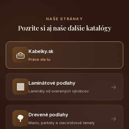
NAŠE STRÁNKY
Pozrite si aj naše ďalšie katalógy
Kabelky.sk
👜
Práve ste tu
Laminátové podlahy
🟫
→
Lamináty od overených výrobcov
Drevené podlahy
🌳
→
Masív, parkety a viacvrstvové lamely