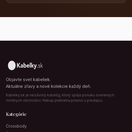
Objavte svet kabeliek.
Aktuálne zľavy a nové kolekcie každý deň.
Kabelky.sk je nezávislý katalóg, ktorý spája ponuku overených
módnych obchodov. Nákup prebieha priamo u predajcu.
Kategórie
Crossbody