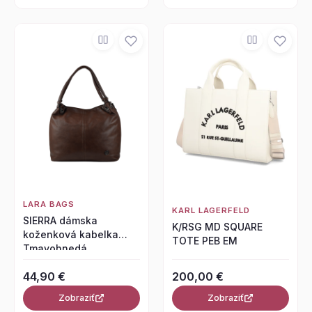
LARA BAGS
KARL LAGERFELD
SIERRA dámska
K/RSG MD SQUARE
koženková kabelka
TOTE PEB EM
Tmavohnedá
44,90 €
200,00 €
Zobraziť
Zobraziť