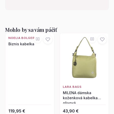
Mohlo by sa vám páčiť
NOELIA BOLGER
Biznis kabelka
LARA BAGS
MILENA dámska
koženková kabelka
olivová
119,95 €
43,90 €