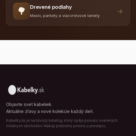
Drevené podlahy
🌳
→
Masív, parkety a viacvrstvové lamely
Objavte svet kabeliek.
Aktuálne zľavy a nové kolekcie každý deň.
Kabelky.sk je nezávislý katalóg, ktorý spája ponuku overených
módnych obchodov. Nákup prebieha priamo u predajcu.