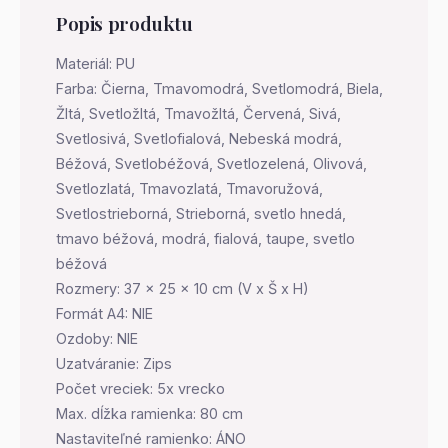
Popis produktu
Materiál: PU
Farba: Čierna, Tmavomodrá, Svetlomodrá, Biela,
Žltá, Svetložltá, Tmavožltá, Červená, Sivá,
Svetlosivá, Svetlofialová, Nebeská modrá,
Béžová, Svetlobéžová, Svetlozelená, Olivová,
Svetlozlatá, Tmavozlatá, Tmavoružová,
Svetlostrieborná, Strieborná, svetlo hnedá,
tmavo béžová, modrá, fialová, taupe, svetlo
béžová
Rozmery: 37 x 25 x 10 cm (V x Š x H)
Formát A4: NIE
Ozdoby: NIE
Uzatváranie: Zips
Počet vreciek: 5x vrecko
Max. dĺžka ramienka: 80 cm
Nastaviteľné ramienko: ÁNO