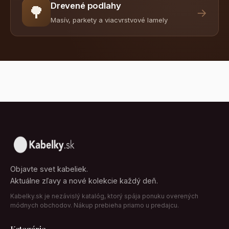
Drevené podlahy
🌳
→
Masív, parkety a viacvrstvové lamely
Objavte svet kabeliek.
Aktuálne zľavy a nové kolekcie každý deň.
Kabelky.sk je nezávislý katalóg, ktorý spája ponuku overených
módnych obchodov. Nákup prebieha priamo u predajcu.