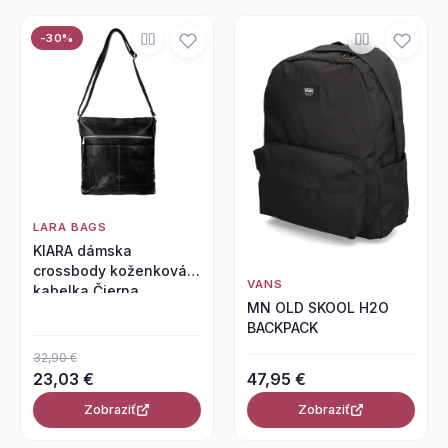
-30%
LARA BAGS
KIARA dámska
crossbody koženková
VANS
kabelka Čierna
MN OLD SKOOL H2O
BACKPACK
32,90 €
23,03 €
47,95 €
Zobraziť
Zobraziť