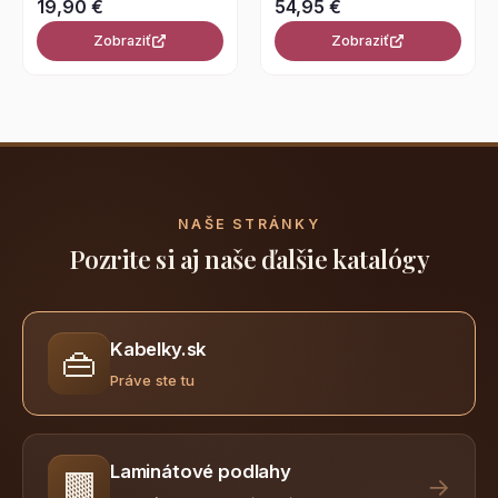
19,90 €
54,95 €
Zobraziť
Zobraziť
NAŠE STRÁNKY
Pozrite si aj naše ďalšie katalógy
Kabelky.sk
👜
Práve ste tu
Laminátové podlahy
🟫
→