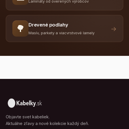
Lamináty od overených výrobcov
Drevené podlahy
🌳
→
Masív, parkety a viacvrstvové lamely
Objavte svet kabeliek.
Aktuálne zľavy a nové kolekcie každý deň.