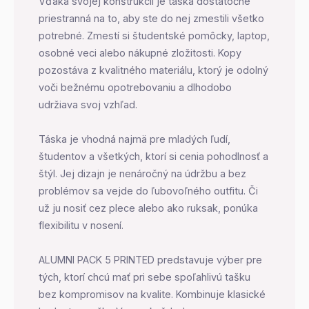
Vďaka svojej konštrukcii je táska dostatočne
priestranná na to, aby ste do nej zmestili všetko
potrebné. Zmestí si študentské pomôcky, laptop,
osobné veci alebo nákupné zložitosti. Kopy
pozostáva z kvalitného materiálu, ktorý je odolný
voči bežnému opotrebovaniu a dlhodobo
udržiava svoj vzhľad.
Táska je vhodná najmä pre mladých ľudí,
študentov a všetkých, ktorí si cenia pohodlnosť a
štýl. Jej dizajn je nenáročný na údržbu a bez
problémov sa vejde do ľubovoľného outfitu. Či
už ju nosiť cez plece alebo ako ruksak, ponúka
flexibilitu v nosení.
ALUMNI PACK 5 PRINTED predstavuje výber pre
tých, ktorí chcú mať pri sebe spoľahlivú tašku
bez kompromisov na kvalite. Kombinuje klasické