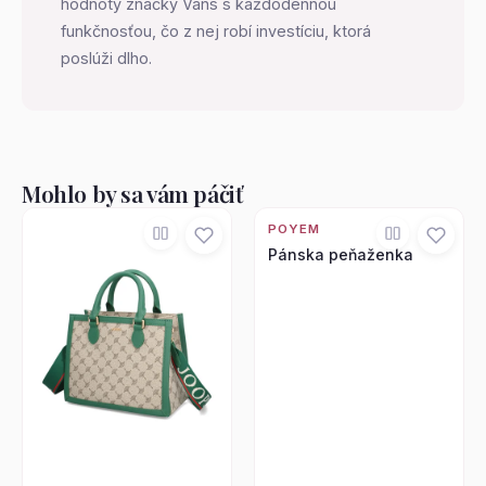
hodnoty značky Vans s každodennou
funkčnosťou, čo z nej robí investíciu, ktorá
poslúži dlho.
Mohlo by sa vám páčiť
POYEM
Pánska peňaženka