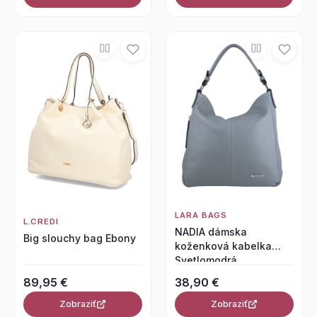
LARA BAGS
L.CREDI
NADIA dámska
Big slouchy bag Ebony
koženková kabelka
Svetlomodrá
89,95 €
38,90 €
Zobraziť
Zobraziť