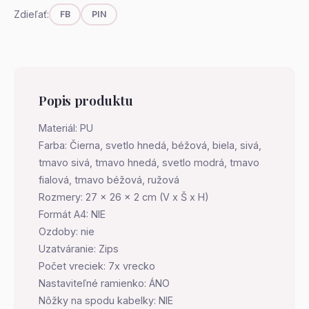
Zdieľať:
FB
PIN
Popis produktu
Materiál: PU
Farba: Čierna, svetlo hnedá, béžová, biela, sivá,
tmavo sivá, tmavo hnedá, svetlo modrá, tmavo
fialová, tmavo béžová, ružová
Rozmery: 27 x 26 x 2 cm (V x Š x H)
Formát A4: NIE
Ozdoby: nie
Uzatváranie: Zips
Počet vreciek: 7x vrecko
Nastaviteľné ramienko: ÁNO
Nôžky na spodu kabelky: NIE