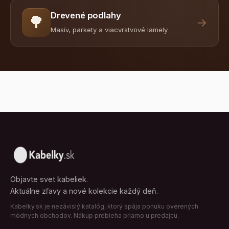
Drevené podlahy
🌳
→
Masív, parkety a viacvrstvové lamely
Objavte svet kabeliek.
Aktuálne zľavy a nové kolekcie každý deň.
Kabelky.sk je nezávislý katalóg, ktorý spája ponuku overených
módnych obchodov. Nákup prebieha priamo u predajcu.