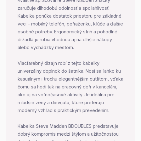
Kvalitné spracovanie Steve Madden značky
zaručuje dlhodobú odolnosť a spoľahlivosť.
Kabelka ponúka dostatok priestoru pre základné
veci – mobilný telefón, peňaženku, kľúče a ďalšie
osobné potreby. Ergonomický strih a pohodlné
držadlá ju robia vhodnou aj na dlhšie nákupy
alebo vychádzky mestom.
Viacfarebný dizajn robí z tejto kabelky
univerzálny doplnok do šatníka. Nosí sa ľahko ku
kasuálnym i trochu elegantnějším outfitom, vďaka
čomu sa hodí tak na pracovný deň v kancelárii,
ako aj na voľnočasové aktivity. Je ideálna pre
mladšie ženy a dievčatá, ktoré preferujú
moderný vzhľad s praktickým prevedením.
Kabelka Steve Madden BDOUBLES predstavuje
dobrý kompromis medzi štýlom a užitočnosťou.