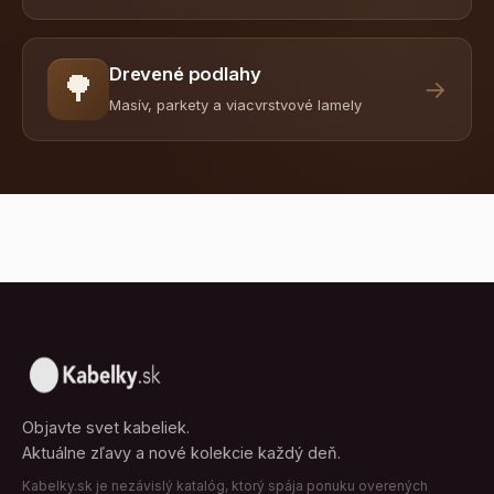
Drevené podlahy
🌳
→
Masív, parkety a viacvrstvové lamely
Objavte svet kabeliek.
Aktuálne zľavy a nové kolekcie každý deň.
Kabelky.sk je nezávislý katalóg, ktorý spája ponuku overených