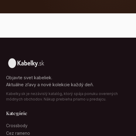
Objavte svet kabeliek.
Aktuálne zľavy a nové kolekcie každý deň.
Kabelky.sk je nezávislý katalóg, ktorý spája ponuku overených
módnych obchodov. Nákup prebieha priamo u predajcu.
Kategórie
Crossbody
Cez rameno