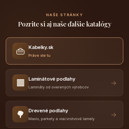
NAŠE STRÁNKY
Pozrite si aj naše ďalšie katalógy
Kabelky.sk
👜
Práve ste tu
Laminátové podlahy
🟫
→
Lamináty od overených výrobcov
Drevené podlahy
🌳
→
Masív, parkety a viacvrstvové lamely