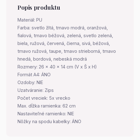
Popis produktu
Materiál: PU
Farba: svetlo žltá, tmavo modrá, oranžová,
fialová, tmavo béžová, zelená, svetlo zelená,
biela, ružová, červená, čierna, sivá, béžová,
tmavo ružová, taupe, tmavo strieborná, tmavo
hnedá, bordová, nebeská modrá
Rozmery: 26 x 40 x 14 cm (V x Š x H)
Formát A4: ÁNO
Ozdoby: NIE
Uzatváranie: Zips
Počet vreciek: 5x vrecko
Max. dĺžka ramienka: 62 cm
Nastaviteľné ramienko: NIE
Nôžky na spodu kabelky: ÁNO