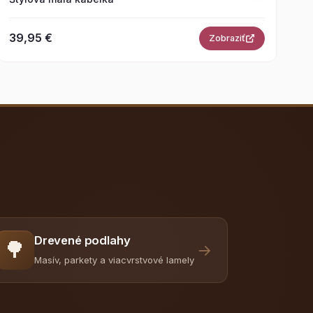
39,95 €
Zobraziť
Drevené podlahy
🌳
→
Masív, parkety a viacvrstvové lamely