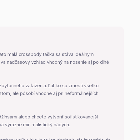
, táto malá crossbody taška sa stáva ideálnym
 dáva nadčasový vzhľad vhodný na nosenie aj po dlhé
 zbytočného zaťaženia. Ľahko sa zmestí všetko
tom, ale pôsobí vhodne aj pri neformálnejších
džínsami alebo chcete vytvoriť sofistikovanejší
va výrazne minimalistický nádych.