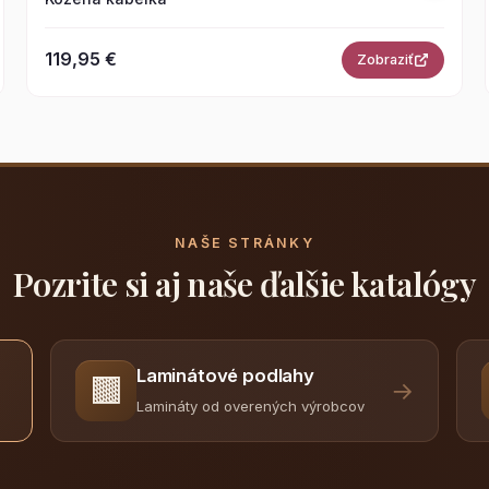
119,95 €
Zobraziť
NAŠE STRÁNKY
Pozrite si aj naše ďalšie katalógy
Laminátové podlahy
🟫
→
Lamináty od overených výrobcov