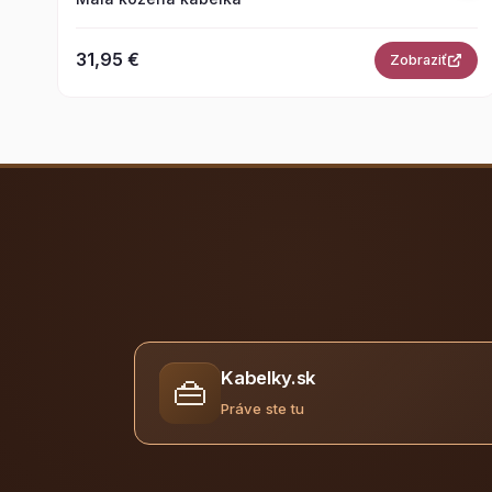
31,95 €
Zobraziť
Kabelky.sk
👜
Práve ste tu