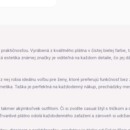
 praktičnosťou. Vyrábená z kvalitného plátna v čistej bielej farbe
ká estetika známej značky je viditeľná na každom detaile, čo jej
nej robia ideálnu voľbu pre ženy, ktoré preferujú funkčnosť bez
metika. Taška je perfektná na každodenný nákup, prechádzky mes
 takmer akýmkoľvek outfitom. Či si zvolíte casual štýl s tričkom a 
 Trvanlivé plátno odolá každodenného zaťažení a zároveň si udržia