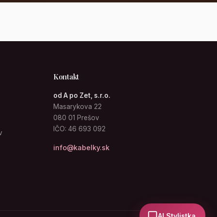
Kontakt
od A po Zet, s.r.o.
Masarykova 22
080 01 Prešov
IČO: 46 693 092
v
info@kabelky.sk
AI Stylistka