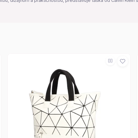
ou, dizajnom a praktičnosťou, predstavuje táska od Calvin Klein sp