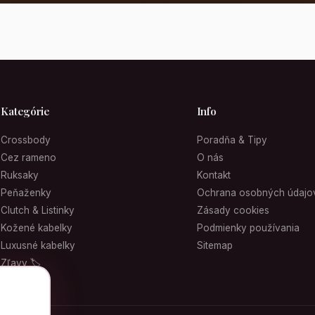
Kategórie
Info
Crossbody
Poradňa & Tipy
Cez rameno
O nás
Ruksaky
Kontakt
Peňaženky
Ochrana osobných údajo
Clutch & Listinky
Zásady cookies
Kožené kabelky
Podmienky používania
Luxusné kabelky
Sitemap
Zľavy 🏷