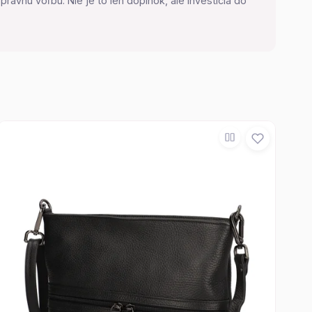
rávnu voľbu. Nie je to len doplnok, ale investícia do