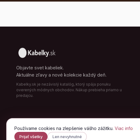
Objavte svet kabeliek.
Aktuálne zľavy a nové kolekcie každý deň.
Kabelky.sk je nezávislý katalóg, ktorý spája ponuku
overených módnych obchodov. Nákup prebieha priamo u
predajcu.
Používame cookies na zlepšenie vášho zážitku.
Viac info
Prijať všetky
Len nevyhnutné