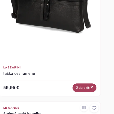
LAZZARINI
taška cez rameno
59,95 €
Zobraziť
LE SANDS
Štýlová malá kabelka