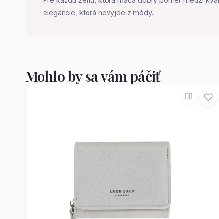
Pre každú ženu, ktorá hľadá dobrý pomer medzi kvalit
elegancie, ktorá nevyjde z módy.
Mohlo by sa vám páčiť