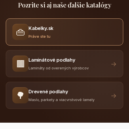
Pozrite si aj naše ďalšie katalógy
Kabelky.sk
👜
Práve ste tu
Laminátové podlahy
🟫
→
Lamináty od overených výrobcov
Drevené podlahy
🌳
→
Masív, parkety a viacvrstvové lamely