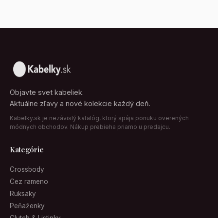
Objavte svet kabeliek.
Aktuálne zľavy a nové kolekcie každý deň.
Kabelky.sk je nezávislý katalóg, ktorý spája ponuku overených
módnych obchodov. Nákup prebieha priamo u predajcu.
Kategórie
Crossbody
Cez rameno
Ruksaky
Peňaženky