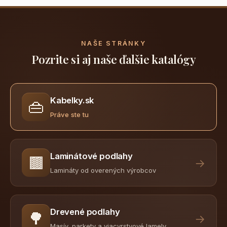
NAŠE STRÁNKY
Pozrite si aj naše ďalšie katalógy
Kabelky.sk
👜
Práve ste tu
Laminátové podlahy
🟫
→
Lamináty od overených výrobcov
Drevené podlahy
🌳
→
Masív, parkety a viacvrstvové lamely