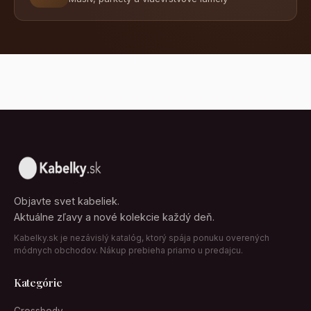
Objavte svet kabeliek.
Aktuálne zľavy a nové kolekcie každý deň.
Kabelky.sk je nezávislý katalóg, ktorý spája ponuku overených
módnych obchodov. Nákup prebieha priamo u predajcu.
Kategórie