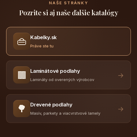
NAŠE STRÁNKY
Pozrite si aj naše ďalšie katalógy
Kabelky.sk
👜
Práve ste tu
Laminátové podlahy
🟫
→
Lamináty od overených výrobcov
Drevené podlahy
🌳
→
Masív, parkety a viacvrstvové lamely