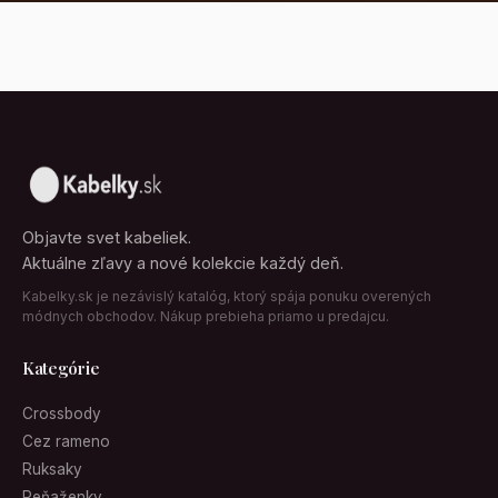
Objavte svet kabeliek.
Aktuálne zľavy a nové kolekcie každý deň.
Kabelky.sk je nezávislý katalóg, ktorý spája ponuku overených
módnych obchodov. Nákup prebieha priamo u predajcu.
Kategórie
Crossbody
Cez rameno
Ruksaky
Peňaženky