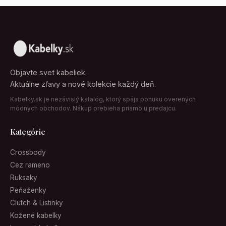
Objavte svet kabeliek.
Aktuálne zľavy a nové kolekcie každý deň.
Kabelky.sk je nezávislý katalóg, ktorý spája ponuku overených
módnych obchodov. Nákup prebieha priamo u predajcu.
Kategórie
Crossbody
Cez rameno
Ruksaky
Peňaženky
Clutch & Listinky
Kožené kabelky