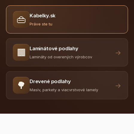
Kabelky.sk
👜
Práve ste tu
Laminátové podlahy
🟫
→
Lamináty od overených výrobcov
Drevené podlahy
🌳
→
Masív, parkety a viacvrstvové lamely