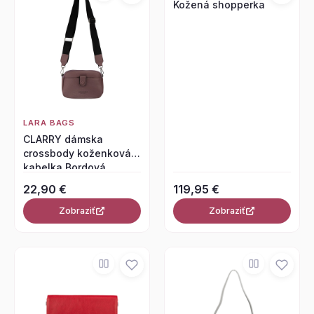
Kožená shopperka
LARA BAGS
CLARRY dámska
crossbody koženková
kabelka Bordová
22,90 €
119,95 €
Zobraziť
Zobraziť