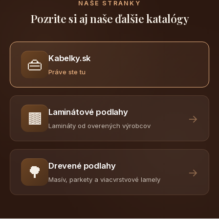
NAŠE STRÁNKY
Pozrite si aj naše ďalšie katalógy
Kabelky.sk
👜
Práve ste tu
Laminátové podlahy
🟫
→
Lamináty od overených výrobcov
Drevené podlahy
🌳
→
Masív, parkety a viacvrstvové lamely