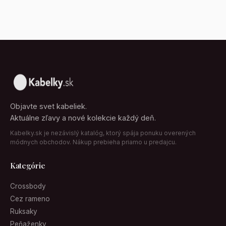
Objavte svet kabeliek.
Aktuálne zľavy a nové kolekcie každý deň.
Kabelky.sk je nezávislý katalóg, ktorý spája ponuku overených
módnych obchodov. Nákup prebieha priamo u predajcu.
Kategórie
Crossbody
Cez rameno
Ruksaky
Peňaženky