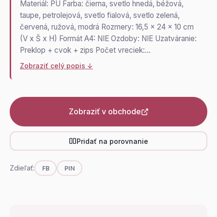
Materiál: PU Farba: čierna, svetlo hnedá, béžová,
taupe, petrolejová, svetlo fialová, svetlo zelená,
červená, ružová, modrá Rozmery: 16,5 x 24 x 10 cm
(V x Š x H) Formát A4: NIE Ozdoby: NIE Uzatváranie:
Preklop + cvok + zips Počet vreciek:…
Zobraziť celý popis ↓
Zobraziť v obchode
Pridať na porovnanie
Zdieľať:
FB
PIN