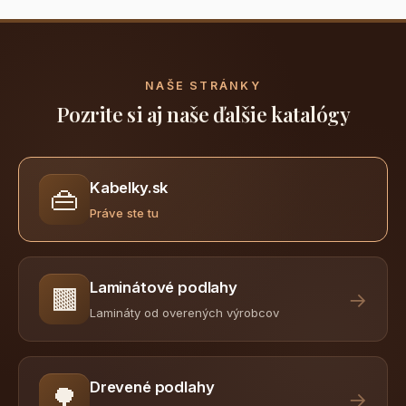
NAŠE STRÁNKY
Pozrite si aj naše ďalšie katalógy
Kabelky.sk
👜
Práve ste tu
Laminátové podlahy
🟫
→
Lamináty od overených výrobcov
Drevené podlahy
🌳
→