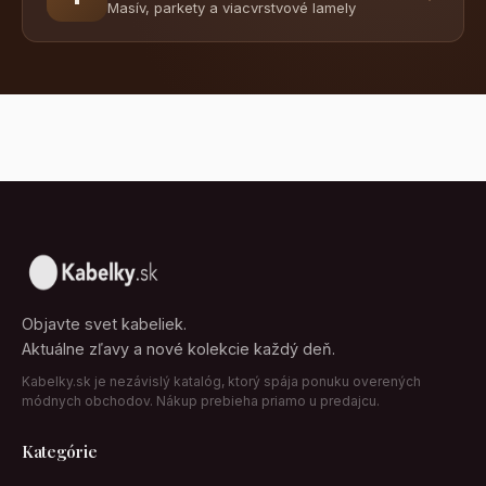
Masív, parkety a viacvrstvové lamely
Objavte svet kabeliek.
Aktuálne zľavy a nové kolekcie každý deň.
Kabelky.sk je nezávislý katalóg, ktorý spája ponuku overených
módnych obchodov. Nákup prebieha priamo u predajcu.
Kategórie