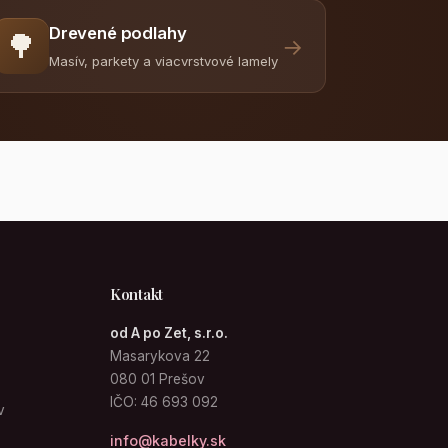
Drevené podlahy
🌳
→
Masív, parkety a viacvrstvové lamely
Kontakt
od A po Zet, s.r.o.
Masarykova 22
080 01 Prešov
IČO: 46 693 092
v
info@kabelky.sk