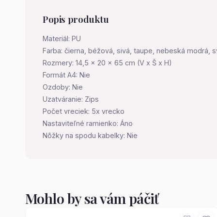
Popis produktu
Materiál: PU
Farba: čierna, béžová, sivá, taupe, nebeská modrá, s
Rozmery: 14,5 x 20 x 65 cm (V x Š x H)
Formát A4: Nie
Ozdoby: Nie
Uzatváranie: Zips
Počet vreciek: 5x vrecko
Nastaviteľné ramienko: Áno
Nôžky na spodu kabelky: Nie
Mohlo by sa vám páčiť