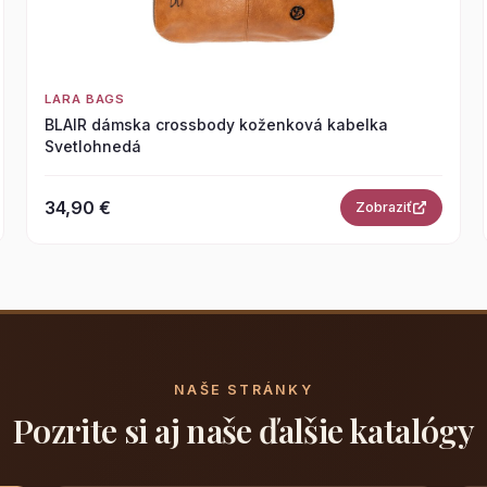
LARA BAGS
BLAIR dámska crossbody koženková kabelka
Svetlohnedá
34,90 €
Zobraziť
NAŠE STRÁNKY
Pozrite si aj naše ďalšie katalógy