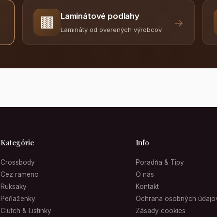
Laminátové podlahy
🟫
→
Lamináty od overených výrobcov
Kategórie
Info
Crossbody
Poradňa & Tipy
Cez rameno
O nás
Ruksaky
Kontakt
Peňaženky
Ochrana osobných údajo
Clutch & Listinky
Zásady cookies