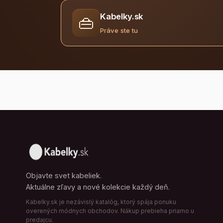
Kabelky.sk
👜
Práve ste tu
Objavte svet kabeliek.
Aktuálne zľavy a nové kolekcie každý deň.
Kabelky.sk je nezávislý katalóg, ktorý spája ponuku
overených módnych obchodov. Nákup prebieha priamo u
predajcu.