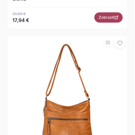
29,90 €
Zobraziť
17,94 €