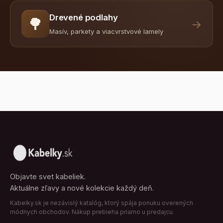
Drevené podlahy
🌳
→
Masív, parkety a viacvrstvové lamely
Objavte svet kabeliek.
Aktuálne zľavy a nové kolekcie každý deň.
Kabelky.sk je nezávislý katalóg, ktorý spája ponuku overených
módnych obchodov. Nákup prebieha priamo u predajcu.