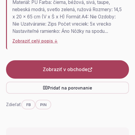
Materiál: PU Farba: čierna, béžová, sivá, taupe,
nebeská modrá, svetlo zelená, ružová Rozmery: 14,5
x 20 x 65 cm (V x Š x H) Formát A4: Nie Ozdoby:
Nie Uzatváranie: Zips Počet vreciek: 5x vrecko
Nastaviteľné ramienko: Áno Nôžky na spodu…
Zobraziť celý popis ↓
Zobraziť v obchode
Pridať na porovnanie
Zdieľať:
FB
PIN