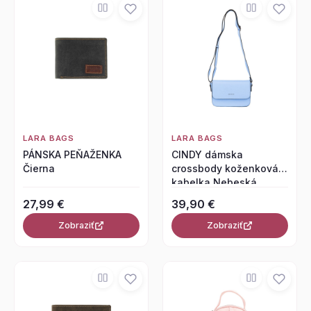
LARA BAGS
LARA BAGS
PÁNSKA PEŇAŽENKA
CINDY dámska
Čierna
crossbody koženková
kabelka Nebeská
modrá
27,99 €
39,90 €
Zobraziť
Zobraziť