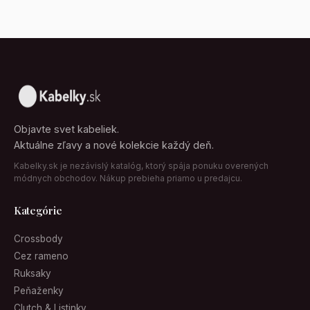
Objavte svet kabeliek.
Aktuálne zľavy a nové kolekcie každý deň.
Kabelky.sk je nezávislý katalóg, ktorý spája ponuku overených
módnych obchodov. Nákup prebieha priamo u predajcu.
Kategórie
Crossbody
Cez rameno
Ruksaky
Peňaženky
Clutch & Listinky