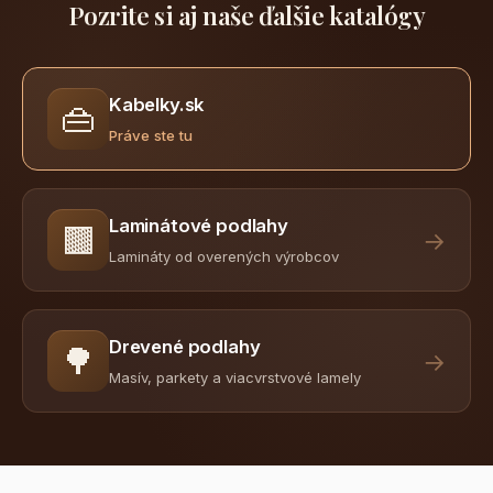
Pozrite si aj naše ďalšie katalógy
Kabelky.sk
👜
Práve ste tu
Laminátové podlahy
🟫
→
Lamináty od overených výrobcov
Drevené podlahy
🌳
→
Masív, parkety a viacvrstvové lamely