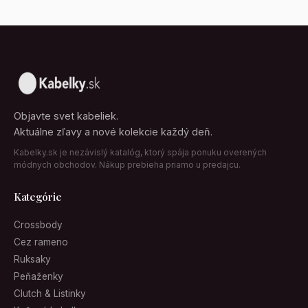
Objavte svet kabeliek.
Aktuálne zľavy a nové kolekcie každý deň.
Kabelky.sk je nezávislý katalóg, ktorý spája ponuku overených
módnych obchodov. Nákup prebieha priamo u predajcu.
Kategórie
Crossbody
Cez rameno
Ruksaky
Peňaženky
Clutch & Listinky