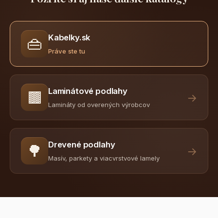
Kabelky.sk
👜
Práve ste tu
Laminátové podlahy
🟫
→
Lamináty od overených výrobcov
Drevené podlahy
🌳
→
Masív, parkety a viacvrstvové lamely