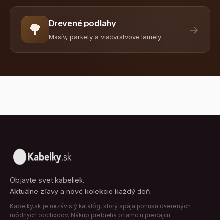
Drevené podlahy
🌳
→
Masív, parkety a viacvrstvové lamely
Objavte svet kabeliek.
Aktuálne zľavy a nové kolekcie každý deň.
Kabelky.sk je nezávislý katalóg, ktorý spája ponuku overených
módnych obchodov. Nákup prebieha priamo u predajcu.