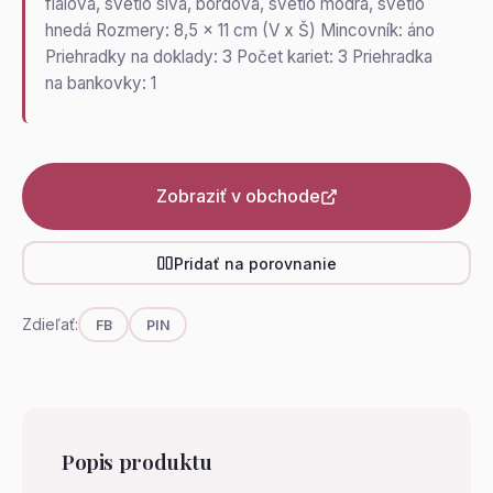
fialová, svetlo sivá, bordová, svetlo modrá, svetlo
hnedá Rozmery: 8,5 x 11 cm (V x Š) Mincovník: áno
Priehradky na doklady: 3 Počet kariet: 3 Priehradka
na bankovky: 1
Zobraziť v obchode
Pridať na porovnanie
Zdieľať:
FB
PIN
Popis produktu