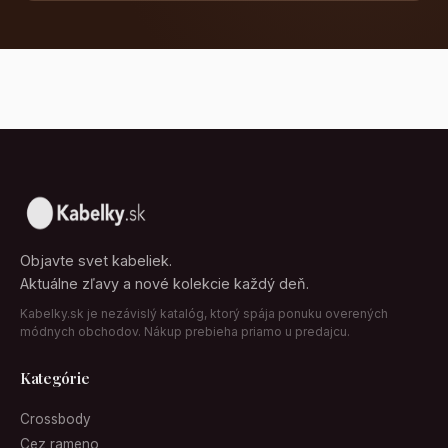
Objavte svet kabeliek.
Aktuálne zľavy a nové kolekcie každý deň.
Kabelky.sk je nezávislý katalóg, ktorý spája ponuku overených
módnych obchodov. Nákup prebieha priamo u predajcu.
Kategórie
Crossbody
Cez rameno