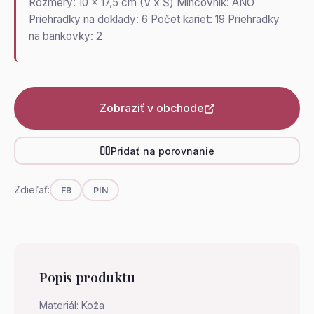
Rozmery: 10 x 17,5 cm (V x Š) Mincovník: ÁNO
Priehradky na doklady: 6 Počet kariet: 19 Priehradky
na bankovky: 2
Zobraziť v obchode
Pridať na porovnanie
Zdieľať:
FB
PIN
Popis produktu
Materiál: Koža