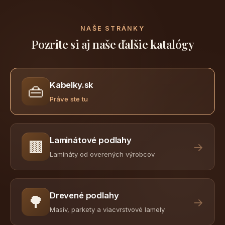
NAŠE STRÁNKY
Pozrite si aj naše ďalšie katalógy
Kabelky.sk
👜
Práve ste tu
Laminátové podlahy
🟫
→
Lamináty od overených výrobcov
Drevené podlahy
🌳
→
Masív, parkety a viacvrstvové lamely