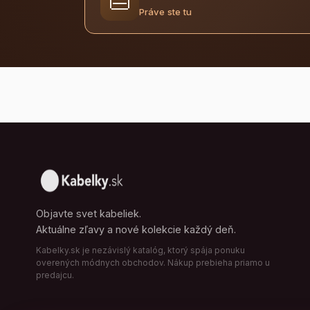
👜
Práve ste tu
Objavte svet kabeliek.
Aktuálne zľavy a nové kolekcie každý deň.
Kabelky.sk je nezávislý katalóg, ktorý spája ponuku
overených módnych obchodov. Nákup prebieha priamo u
predajcu.