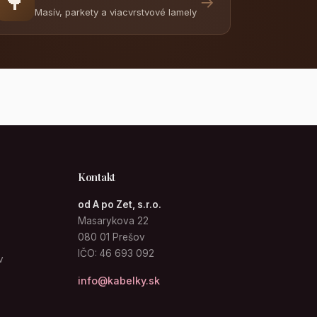
🌳
→
Masív, parkety a viacvrstvové lamely
Kontakt
od A po Zet, s.r.o.
Masarykova 22
080 01 Prešov
IČO: 46 693 092
v
info@kabelky.sk