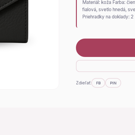
Materiál: koža Farba: čie
fialová, svetlo hnedá, sv
Priehradky na doklady: 2 
Zdieľať:
FB
PIN