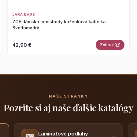
LARA BAGS
ZOE dámska crossbody koženková kabelka
Svetlomodrá
42,90 €
Zobraziť
NAŠE STRÁNKY
Pozrite si aj naše ďalšie katalógy
Laminátové podlahy