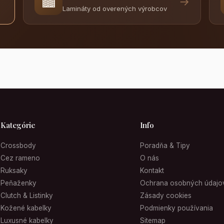
🟫
→
Lamináty od overených výrobcov
Kategórie
Info
Crossbody
Poradňa & Tipy
Cez rameno
O nás
Ruksaky
Kontakt
Peňaženky
Ochrana osobných údajo
Clutch & Listinky
Zásady cookies
Kožené kabelky
Podmienky používania
Luxusné kabelky
Sitemap