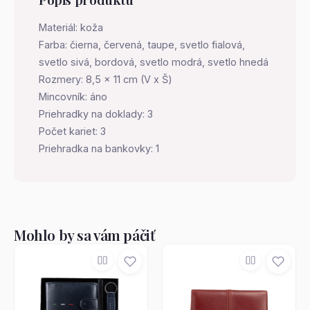
Materiál: koža
Farba: čierna, červená, taupe, svetlo fialová,
svetlo sivá, bordová, svetlo modrá, svetlo hnedá
Rozmery: 8,5 x 11 cm (V x Š)
Mincovník: áno
Priehradky na doklady: 3
Počet kariet: 3
Priehradka na bankovky: 1
Mohlo by sa vám páčiť