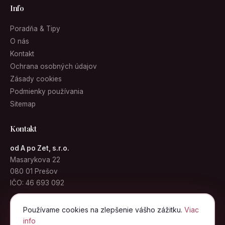
Info
Poradňa & Tipy
O nás
Kontakt
Ochrana osobných údajov
Zásady cookies
Podmienky používania
Sitemap
Kontakt
od A po Zet, s.r.o.
Masarykova 22
080 01 Prešov
IČO: 46 693 092
info@kabelky.sk
Používame cookies na zlepšenie vášho zážitku.
Viac
info