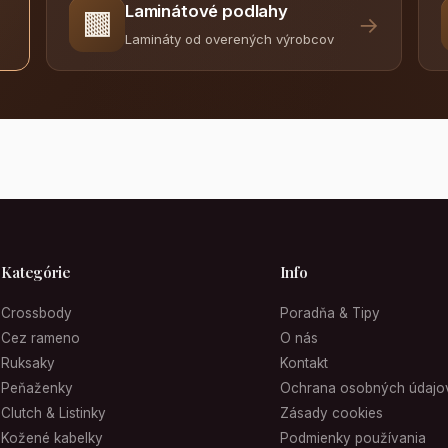
Laminátové podlahy
🟫
→
Lamináty od overených výrobcov
Kategórie
Info
Crossbody
Poradňa & Tipy
Cez rameno
O nás
Ruksaky
Kontakt
Peňaženky
Ochrana osobných údajo
Clutch & Listinky
Zásady cookies
Kožené kabelky
Podmienky používania