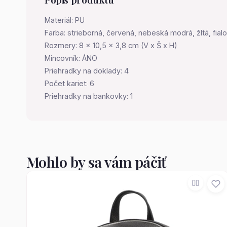
Materiál: PU
Farba: strieborná, červená, nebeská modrá, žltá, fialo
Rozmery: 8 x 10,5 x 3,8 cm (V x Š x H)
Mincovník: ÁNO
Priehradky na doklady: 4
Počet kariet: 6
Priehradky na bankovky: 1
Mohlo by sa vám páčiť