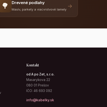
Drevené podlahy
🌳
→
Masív, parkety a viacvrstvové lamely
Kontakt
od A po Zet, s.r.o.
Masarykova 22
080 01 Prešov
IČO: 46 693 092
v
info@kabelky.sk