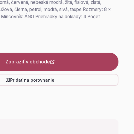
orná, červená, nebeská modrá, žltá, fialová, zlatá,
užová, čierna, petrol, modrá, sivá, taupe Rozmery: 8 x
) Mincovník: ÁNO Priehradky na doklady: 4 Počet
Zobraziť v obchode
Pridať na porovnanie