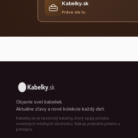
Kabelky.sk
👜
Práve ste tu
Objavte svet kabeliek.
Aktuálne zľavy a nové kolekcie každý deň.
Kabelky.sk je nezávislý katalóg, ktorý spája ponuku
overených módnych obchodov. Nákup prebieha priamo u
predajcu.