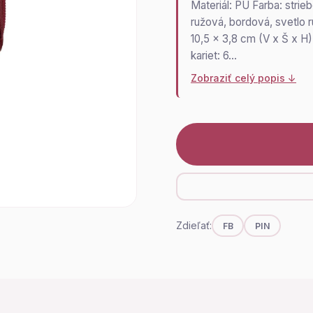
Materiál: PU Farba: strieb
ružová, bordová, svetlo r
10,5 x 3,8 cm (V x Š x H
kariet: 6…
Zobraziť celý popis ↓
Zdieľať:
FB
PIN