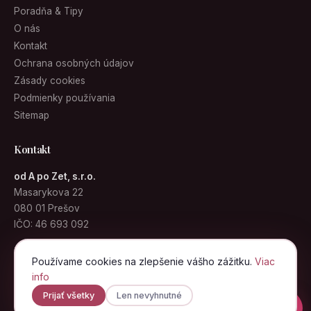
Poradňa & Tipy
O nás
Kontakt
Ochrana osobných údajov
Zásady cookies
Podmienky používania
Sitemap
Kontakt
od A po Zet, s.r.o.
Masarykova 22
080 01 Prešov
IČO: 46 693 092
info@kabelky.sk
Používame cookies na zlepšenie vášho zážitku.
Viac
info
Prijať všetky
Len nevyhnutné