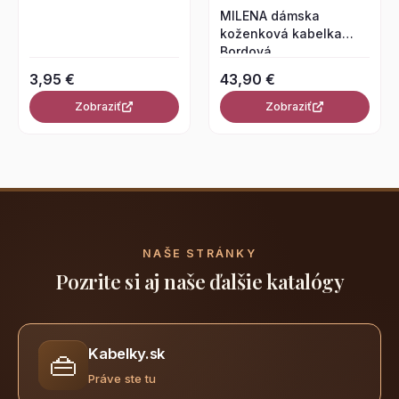
MILENA dámska
koženková kabelka
Bordová
3,95 €
43,90 €
Zobraziť
Zobraziť
NAŠE STRÁNKY
Pozrite si aj naše ďalšie katalógy
Kabelky.sk
👜
Práve ste tu