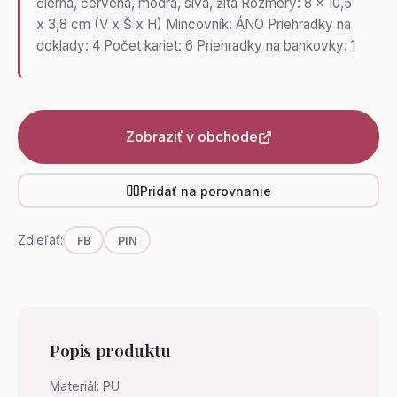
čierna, červená, modrá, sivá, žltá Rozmery: 8 x 10,5
x 3,8 cm (V x Š x H) Mincovník: ÁNO Priehradky na
doklady: 4 Počet kariet: 6 Priehradky na bankovky: 1
Zobraziť v obchode
Pridať na porovnanie
Zdieľať:
FB
PIN
Popis produktu
Materiál: PU