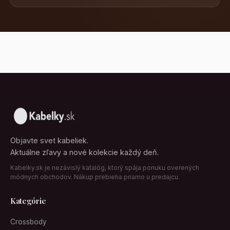
Objavte svet kabeliek.
Aktuálne zľavy a nové kolekcie každý deň.
Kabelky.sk je nezávislý katalóg, ktorý spája ponuku overených
módnych obchodov. Nákup prebieha priamo u predajcu.
Kategórie
Crossbody