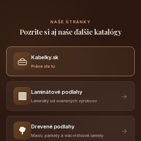
NAŠE STRÁNKY
Pozrite si aj naše ďalšie katalógy
Kabelky.sk
👜
Práve ste tu
Laminátové podlahy
🟫
→
Lamináty od overených výrobcov
Drevené podlahy
🌳
→
Masív, parkety a viacvrstvové lamely