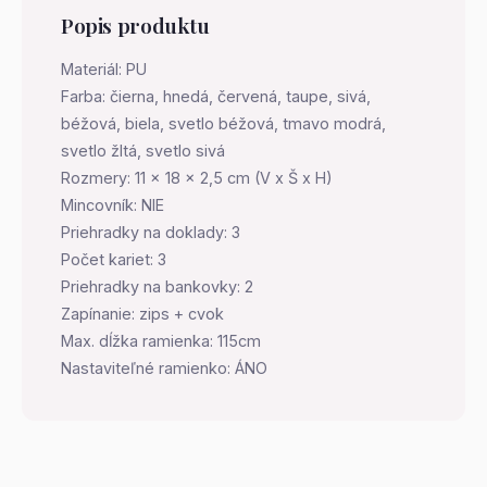
Popis produktu
Materiál: PU
Farba: čierna, hnedá, červená, taupe, sivá,
béžová, biela, svetlo béžová, tmavo modrá,
svetlo žltá, svetlo sivá
Rozmery: 11 x 18 x 2,5 cm (V x Š x H)
Mincovník: NIE
Priehradky na doklady: 3
Počet kariet: 3
Priehradky na bankovky: 2
Zapínanie: zips + cvok
Max. dĺžka ramienka: 115cm
Nastaviteľné ramienko: ÁNO