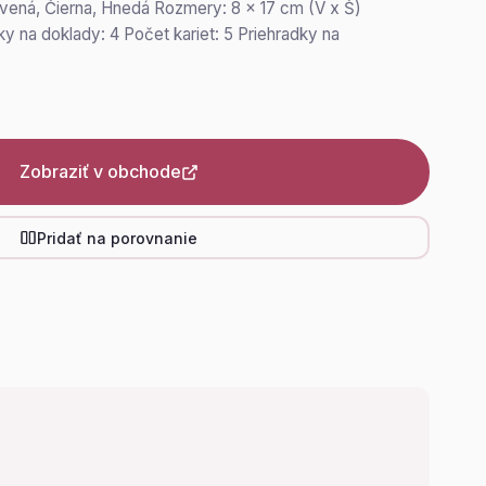
rvená, Čierna, Hnedá Rozmery: 8 x 17 cm (V x Š)
y na doklady: 4 Počet kariet: 5 Priehradky na
Zobraziť v obchode
Pridať na porovnanie