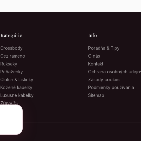
Kategórie
Info
Crossbody
Poradňa & Tipy
Cez rameno
O nás
Ruksaky
Kontakt
Peňaženky
Ochrana osobných údajo
Clutch & Listinky
Zásady cookies
Kožené kabelky
Podmienky používania
Luxusné kabelky
Sitemap
Zľavy 🏷