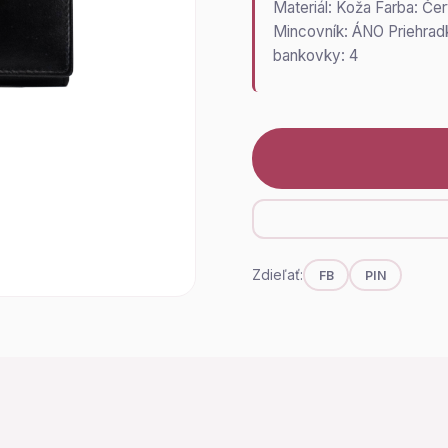
Materiál: Koža Farba: Če
Mincovník: ÁNO Priehradk
bankovky: 4
Zdieľať:
FB
PIN