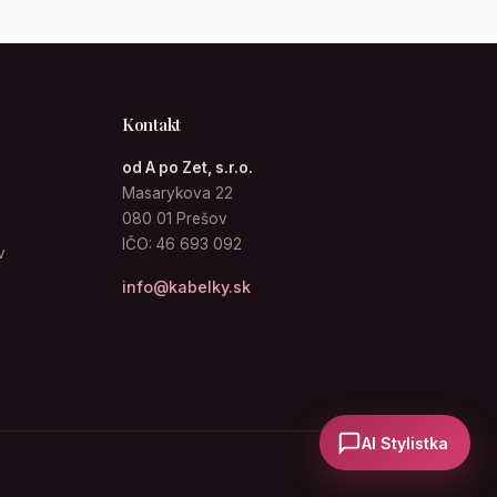
Kontakt
od A po Zet, s.r.o.
Masarykova 22
080 01 Prešov
IČO: 46 693 092
v
info@kabelky.sk
AI Stylistka