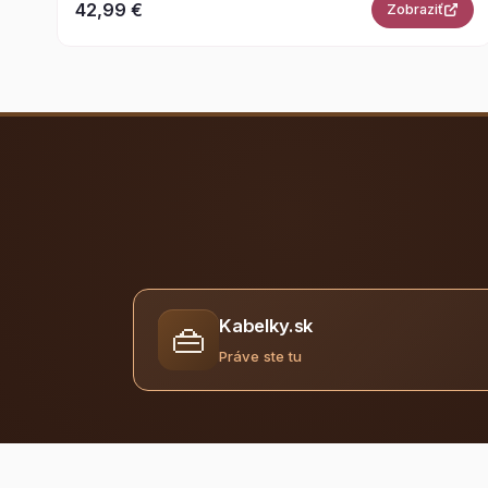
42,99 €
Zobraziť
Kabelky.sk
👜
Práve ste tu