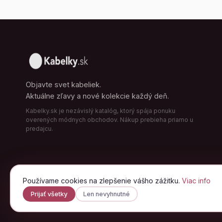
Objavte svet kabeliek.
Aktuálne zľavy a nové kolekcie každý deň.
Kabelky.sk je nezávislý katalóg, ktorý spája ponuku
overených módnych obchodov. Nákup prebieha priamo u
predajcu.
Používame cookies na zlepšenie vášho zážitku.
Viac info
Prijať všetky
Len nevyhnutné
© 2026 Kabelky.sk · od A po Zet, s.r.o. · Všetky práva vyhradené