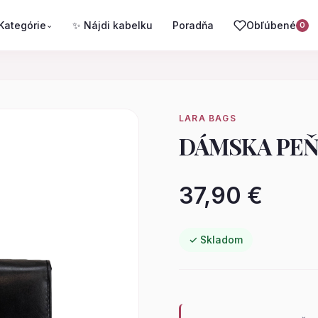
Kategórie
✨ Nájdi kabelku
Poradňa
Obľúbené
⌄
0
LARA BAGS
DÁMSKA PEŇ
37,90 €
✓ Skladom