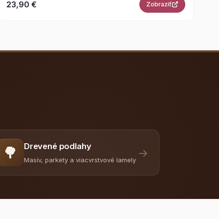
23,90 €
Zobraziť
Drevené podlahy
🌳
→
Masív, parkety a viacvrstvové lamely