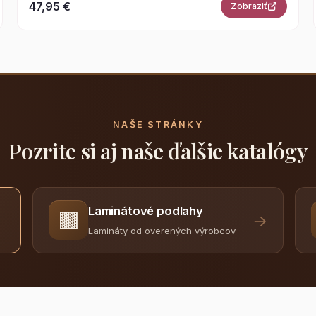
47,95 €
Zobraziť
NAŠE STRÁNKY
Pozrite si aj naše ďalšie katalógy
Laminátové podlahy
🟫
→
Lamináty od overených výrobcov