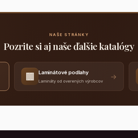
NAŠE STRÁNKY
Pozrite si aj naše ďalšie katalógy
Laminátové podlahy
🟫
→
Lamináty od overených výrobcov