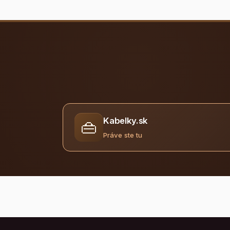
Kabelky.sk
👜
Práve ste tu