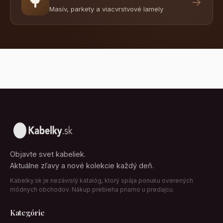
🌳
→
Masív, parkety a viacvrstvové lamely
Objavte svet kabeliek.
Aktuálne zľavy a nové kolekcie každý deň.
Kabelky.sk je nezávislý katalóg, ktorý spája ponuku overených
módnych obchodov. Nákup prebieha priamo u predajcu.
Kategórie