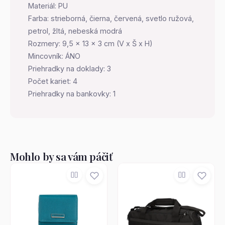
Materiál: PU
Farba: strieborná, čierna, červená, svetlo ružová,
petrol, žltá, nebeská modrá
Rozmery: 9,5 x 13 x 3 cm (V x Š x H)
Mincovník: ÁNO
Priehradky na doklady: 3
Počet kariet: 4
Priehradky na bankovky: 1
Mohlo by sa vám páčiť