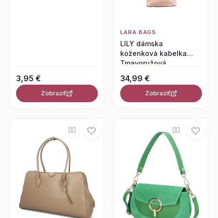
LARA BAGS
LILY dámska
koženková kabelka
Tmavoružová
3,95 €
34,99 €
Zobraziť
Zobraziť