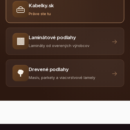
Kabelky.sk
👜
Práve ste tu
Laminátové podlahy
🟫
→
Lamináty od overených výrobcov
Drevené podlahy
🌳
→
Masív, parkety a viacvrstvové lamely