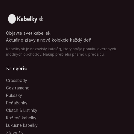
Objavte svet kabeliek.
Aktuálne zľavy a nové kolekcie každý deň.
Kabelky.sk je nezávislý katalóg, ktorý spája ponuku overených
módnych obchodov. Nákup prebieha priamo u predajcu.
Kategórie
Crossbody
Cez rameno
Ruksaky
Peňaženky
Clutch & Listinky
Kožené kabelky
Luxusné kabelky
Zľavy 🏷