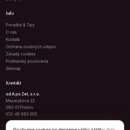
Info
Poradňa & Tipy
O nás
Kontakt
Ochrana osobných údajov
Zásady cookies
Podmienky používania
Sitemap
Kontakt
od A po Zet, s.r.o.
Masarykova 22
080 01 Prešov
IČO: 46 693 092
info@kabelky.sk
Používame cookies na zlepšenie vášho zážitku.
Viac