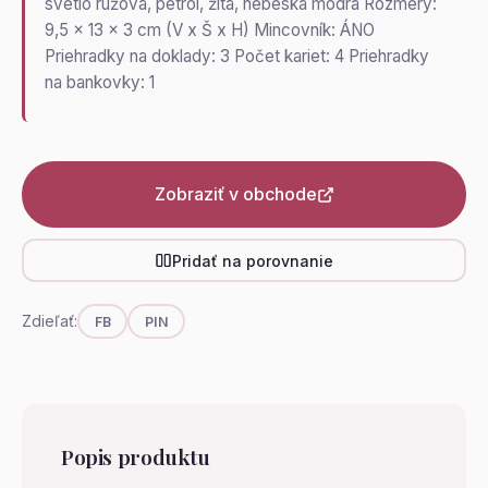
svetlo ružová, petrol, žltá, nebeská modrá Rozmery:
9,5 x 13 x 3 cm (V x Š x H) Mincovník: ÁNO
Priehradky na doklady: 3 Počet kariet: 4 Priehradky
na bankovky: 1
Zobraziť v obchode
Pridať na porovnanie
Zdieľať:
FB
PIN
Popis produktu