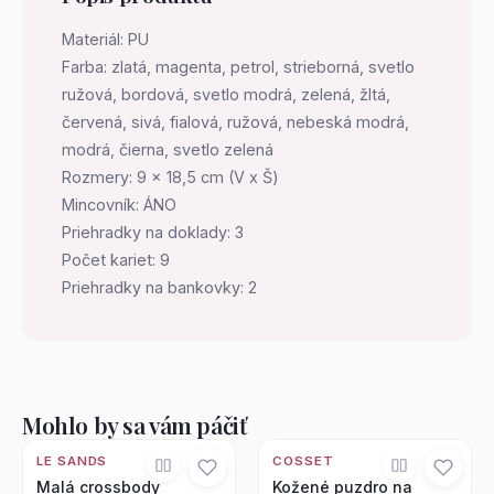
Materiál: PU
Farba: zlatá, magenta, petrol, strieborná, svetlo
ružová, bordová, svetlo modrá, zelená, žltá,
červená, sivá, fialová, ružová, nebeská modrá,
modrá, čierna, svetlo zelená
Rozmery: 9 x 18,5 cm (V x Š)
Mincovník: ÁNO
Priehradky na doklady: 3
Počet kariet: 9
Priehradky na bankovky: 2
Mohlo by sa vám páčiť
LE SANDS
COSSET
Malá crossbody
Kožené puzdro na