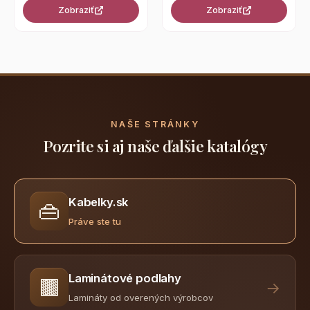
Zobraziť
Zobraziť
NAŠE STRÁNKY
Pozrite si aj naše ďalšie katalógy
Kabelky.sk
👜
Práve ste tu
Laminátové podlahy
🟫
→
Lamináty od overených výrobcov