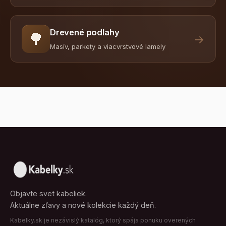
Drevené podlahy
🌳
→
Masív, parkety a viacvrstvové lamely
Objavte svet kabeliek.
Aktuálne zľavy a nové kolekcie každý deň.
Kabelky.sk je nezávislý katalóg, ktorý spája ponuku overených