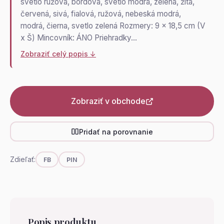
svetlo ružová, bordová, svetlo modrá, zelená, žltá,
červená, sivá, fialová, ružová, nebeská modrá,
modrá, čierna, svetlo zelená Rozmery: 9 x 18,5 cm (V
x Š) Mincovník: ÁNO Priehradky…
Zobraziť celý popis ↓
Zobraziť v obchode
Pridať na porovnanie
Zdieľať:
FB
PIN
Popis produktu